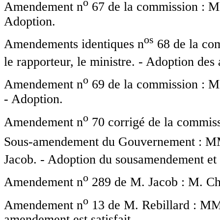
o
Amendement n
67 de la commission : MM.
Adoption.
o
s
Amendements identiques n
68 de la com
le rapporteur, le ministre. - Adoption de
o
Amendement n
69 de la commission : MM
- Adoption.
o
Amendement n
70 corrigé de la commissi
Sous-amendement du Gouvernement : MM. 
Jacob. - Adoption du sousamendement et
o
Amendement n
289 de M. Jacob : M. Chr
o
Amendement n
13 de M. Rebillard : MM.
amendement est satisfait.