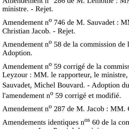
Amendement n
286 de M. Lemoine : MM.
ministre. - Rejet.
o
Amendement n
746 de M. Sauvadet : MM.
Christian Jacob. - Rejet.
o
Amendement n
58 de la commission de la
Adoption.
o
Amendement n
59 corrigé de la commis
Leyzour : MM. le rapporteur, le ministre
Sauvadet, Michel Bouvard. - Adoption d
o
l'amendement n
59 corrigé et modifié.
o
Amendement n
287 de M. Jacob : MM. Chr
o
s
Amendements identiques n
60 de la com