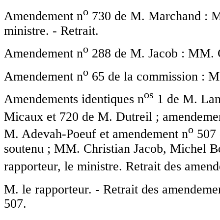
o
Amendement n
730 de M. Marchand : MM
ministre. - Retrait.
o
Amendement n
288 de M. Jacob : MM. Chr
o
Amendement n
65 de la commission : MM
o
s
Amendements identiques n
1 de M. Lam
Micaux et 720 de M. Dutreil ; amendemen
o
M. Adevah-Poeuf et amendement n
507 
soutenu ; MM. Christian Jacob, Michel Bo
rapporteur, le ministre. Retrait des amen
M. le rapporteur. - Retrait des amendeme
507.