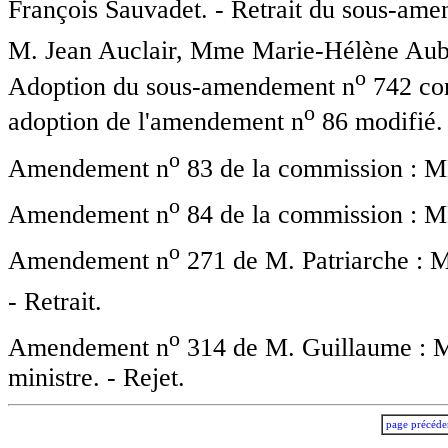
François Sauvadet. - Retrait du sous-am
M. Jean Auclair, Mme Marie-Hélène Aube
o
Adoption du sous-amendement n
742 cor
o
adoption de l'amendement n
86 modifié.
o
Amendement n
83 de la commission : MM
o
Amendement n
84 de la commission : MM
o
Amendement n
271 de M. Patriarche : M
- Retrait.
o
Amendement n
314 de M. Guillaume : MM
ministre. - Rejet.
page précéde