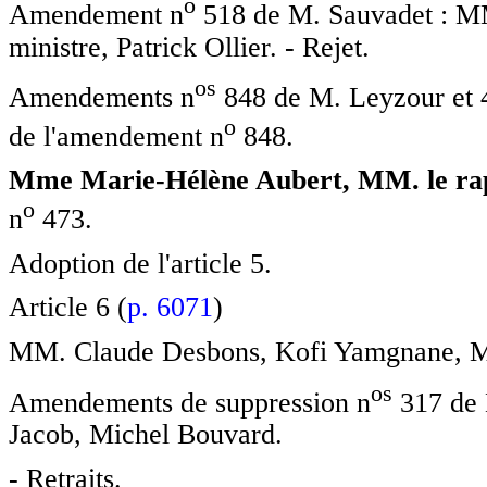
o
Amendement n
518 de M. Sauvadet : MM
ministre, Patrick Ollier. - Rejet.
o
s
Amendements n
848 de M. Leyzour et 4
o
de l'amendement n
848.
Mme Marie-Hélène Aubert, MM. le rapp
o
n
473.
Adoption de l'article 5.
Article 6 (
p. 6071
)
MM. Claude Desbons, Kofi Yamgnane, M
o
s
Amendements de suppression n
317 de 
Jacob, Michel Bouvard.
- Retraits.