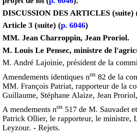
projet de loi (
p. 6046
).
DISCUSSION DES ARTICLES (suite) 
Article 3 (suite) (
p. 6046
)
MM. Jean Charroppin, Jean Proriol.
M. Louis Le Pensec, ministre de l'agricu
M. André Lajoinie, président de la commi
o
s
Amendements identiques n
82 de la com
MM. François Patriat, rapporteur de la co
Guillaume, Stéphane Alaize, Jean Proriol,
o
s
A mendements n
517 de M. Sauvadet e
Patrick Ollier, le rapporteur, le ministre
Leyzour. - Rejets.