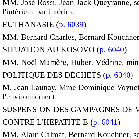
MM. José Rossi, Jean-Jack Queyranne, secr
l'intérieur par intérim.
EUTHANASIE (
p. 6039
)
MM. Bernard Charles, Bernard Kouchner, s
SITUATION AU KOSOVO (
p. 6040
)
MM. Noël Mamère, Hubert Védrine, minist
POLITIQUE DES DÉCHETS (
p. 6040
)
M. Jean Launay, Mme Dominique Voynet, m
l'environnement.
SUSPENSION DES CAMPAGNES DE 
CONTRE L'HÉPATITE B (
p. 6041
)
MM. Alain Calmat, Bernard Kouchner, secr