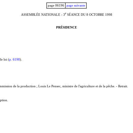
page 06196
page suivante
e
ASSEMBLÉE NATIONALE - 3
SÉANCE DU 8 OCTOBRE 1998
PRÉSIDENCE
de loi (
p. 6198
).
ission de la production ; Louis Le Pensec, ministre de l'agriculture et de la pêche. - Retrait.
ption.