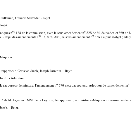
uillaume, François Sauvadet. - Rejet.
Rejet.
o
s
o
ntiques n
128 de la commission, avec le sous-amendement n
525 de M. Sauvadet, et 569 de M.
o
s
o
n. - Rejet des amendements n
18, 674, 343 ; le sous-amendement n
525 n'a plus d'objet ; ado
 Adoption.
rapporteur, Christian Jacob, Joseph Parrenin. - Rejet.
Jacob. - Adoption.
o
o
 rapporteur, le ministre, l'amendement n
570 n'est pas soutenu. Adoption de l'amendement n
1
3 de M. Leyzour : MM. Félix Leyzour, le rapporteur, le ministre. - Adoption du sous-amendem
acob. - Rejet.