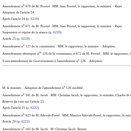
o
Amendement n
670 de M. Proriol : MM. Jean Proriol, le rapporteur, le ministre. - Rejet.
Adoption de l'article 24.
Après l'article 24 (
p. 6219
)
o
Amendement n
671 de M. Proriol : MM. Jean Proriol, le rapporteur, le ministre. - Rejet.
Suspension et reprise de la séance (
p. 6220
)
Article 25 (
p. 6220
)
o
Amendement n
127 de la commission : MM. le rapporteur, le ministre. - Adoption.
o
s
Amendements identiques n
126 de la commission et 672 de M. Proriol : MM. le rapporteur, Ch
o
S ous-amendement du Gouvernement à l'amendement n
126. - Adoption.
o
M. le ministre. - Adoption de l'amendement n
126 modifié.
o
Amendement n
341 de M. Jacob : MM. Christian Jacob, le rapporteur, le ministre, Charles de
Réserve du vote sur l'article 25.
Après l'article 25 (
p. 6222
)
o
Amendement n
623 de M. Adevah-Poeuf : MM. Maurice Adevah-Poeuf, le rapporteur, le minis
Article 26 (
p. 6222
)
o
Amendement n
342 de M. Jacob : M. Christian Jacob. Retrait.