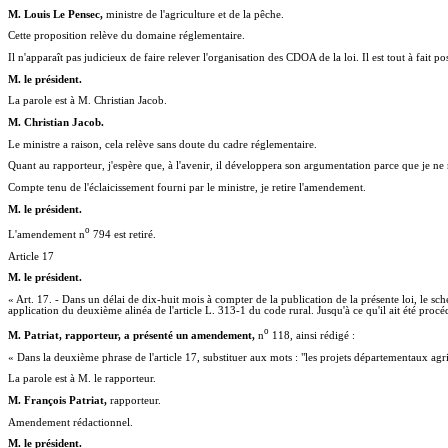
M. Louis Le Pensec,
ministre de l'agriculture et de la pêche.
Cette proposition relève du domaine réglementaire.
Il n'apparaît pas judicieux de faire relever l'organisation des CDOA de la loi. Il est tout à fait 
M. le président.
La parole est à M. Christian Jacob.
M. Christian Jacob.
Le ministre a raison, cela relève sans doute du cadre réglementaire.
Quant au rapporteur, j'espère que, à l'avenir, il développera son argumentation parce que je ne 
Compte tenu de l'éclaicissement fourni par le ministre, je retire l'amendement.
M. le président.
o
L'amendement n
794 est retiré.
Article 17
M. le président.
« Art. 17. - Dans un délai de dix-huit mois à compter de la publication de la présente loi, le sc
application du deuxième alinéa de l'article L. 313-1 du code rural. Jusqu'à ce qu'il ait été proc
o
M. Patriat, rapporteur, a présenté un amendement,
n
118, ainsi rédigé :
« Dans la deuxième phrase de l'article 17, substituer aux mots : "les projets départementaux agric
La parole est à M. le rapporteur.
M. François Patriat,
rapporteur.
Amendement rédactionnel.
M. le président.