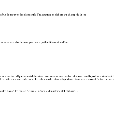
possible de trouver des dispositifs d'adaptation en dehors du champ de la loi.
me souviens absolument pas de ce qu'il a dit avant le dîner.
héma directeur départemental des structures sera mis en conformité avec les dispositions résultant d
édé à cette mise en conformité, les schémas directeurs départementaux arrêtés avant l'intervention d
oles fixés", les mots : "le projet agricole départemental élaboré". »