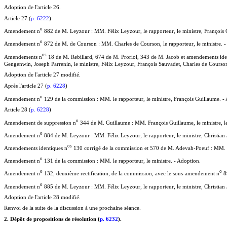
Adoption de l'article 26.
Article 27 (
p. 6222
)
o
Amendement n
882 de M. Leyzour : MM. Félix Leyzour, le rapporteur, le ministre, François G
o
Amendement n
872 de M. de Courson : MM. Charles de Courson, le rapporteur, le ministre. - 
o
s
Amendements n
18 de M. Rebillard, 674 de M. Proriol, 343 de M. Jacob et amendements ide
Gengenwin, Joseph Parrenin, le ministre, Félix Leyzour, François Sauvadet, Charles de Courso
Adoption de l'article 27 modifié.
Après l'article 27 (
p. 6228
)
o
Amendement n
129 de la commission : MM. le rapporteur, le ministre, François Guillaume. -
Article 28 (
p. 6228
)
o
Amendement de suppression n
344 de M. Guillaume : MM. François Guillaume, le ministre, le 
o
Amendement n
884 de M. Leyzour : MM. Félix Leyzour, le rapporteur, le ministre, Christian 
o
s
Amendements identiques n
130 corrigé de la commission et 570 de M. Adevah-Poeuf : MM. le
o
Amendement n
131 de la commission : MM. le rapporteur, le ministre. - Adoption.
o
o
Amendement n
132, deuxième rectification, de la commission, avec le sous-amendement n
89
o
Amendement n
885 de M. Leyzour : MM. Félix Leyzour, le rapporteur, le ministre, Christian J
Adoption de l'article 28 modifié.
Renvoi de la suite de la discussion à une prochaine séance.
2. Dépôt de propositions de résolution (
p. 6232
).