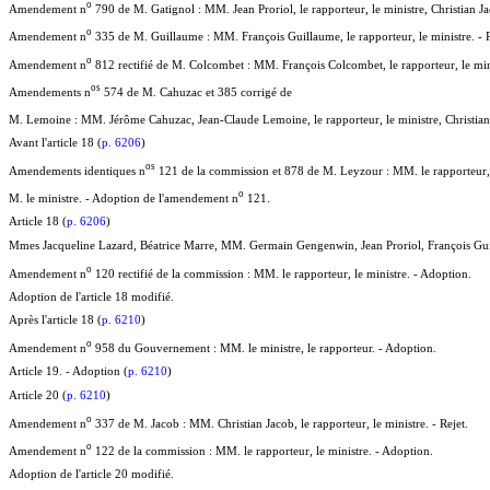
o
Amendement n
790 de M. Gatignol : MM. Jean Proriol, le rapporteur, le ministre, Christian 
o
Amendement n
335 de M. Guillaume : MM. François Guillaume, le rapporteur, le ministre. - R
o
Amendement n
812 rectifié de M. Colcombet : MM. François Colcombet, le rapporteur, le mini
o
s
Amendements n
574 de M. Cahuzac et 385 corrigé de
M. Lemoine : MM. Jérôme Cahuzac, Jean-Claude Lemoine, le rapporteur, le ministre, Christia
Avant l'article 18 (
p. 6206
)
o
s
Amendements identiques n
121 de la commission et 878 de M. Leyzour : MM. le rapporteur, 
o
M. le ministre. - Adoption de l'amendement n
121.
Article 18 (
p. 6206
)
Mmes Jacqueline Lazard, Béatrice Marre, MM. Germain Gengenwin, Jean Proriol, François Guil
o
Amendement n
120 rectifié de la commission : MM. le rapporteur, le ministre. - Adoption.
Adoption de l'article 18 modifié.
Après l'article 18 (
p. 6210
)
o
Amendement n
958 du Gouvernement : MM. le ministre, le rapporteur. - Adoption.
Article 19. - Adoption (
p. 6210
)
Article 20 (
p. 6210
)
o
Amendement n
337 de M. Jacob : MM. Christian Jacob, le rapporteur, le ministre. - Rejet.
o
Amendement n
122 de la commission : MM. le rapporteur, le ministre. - Adoption.
Adoption de l'article 20 modifié.