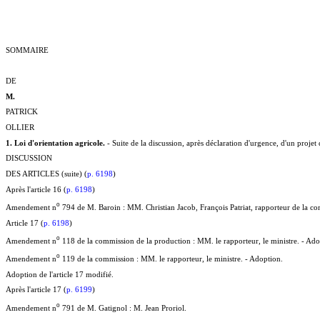
SOMMAIRE
DE
M.
PATRICK
OLLIER
1. Loi d'orientation agricole.
- Suite de la discussion, après déclaration d'urgence, d'un projet 
DISCUSSION
DES ARTICLES (suite) (
p. 6198
)
Après l'article 16 (
p. 6198
)
o
Amendement n
794 de M. Baroin : MM. Christian Jacob, François Patriat, rapporteur de la comm
Article 17 (
p. 6198
)
o
Amendement n
118 de la commission de la production : MM. le rapporteur, le ministre. - Ado
o
Amendement n
119 de la commission : MM. le rapporteur, le ministre. - Adoption.
Adoption de l'article 17 modifié.
Après l'article 17 (
p. 6199
)
o
Amendement n
791 de M. Gatignol : M. Jean Proriol.