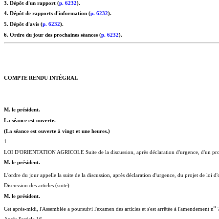
3. Dépôt d'un rapport (
p. 6232
).
4. Dépôt de rapports d'information (
p. 6232
).
5. Dépôt d'avis (
p. 6232
).
6. Ordre du jour des prochaines séances (
p. 6232
).
COMPTE RENDU INTÉGRAL
M. le président.
La séance est ouverte.
(La séance est ouverte à vingt et une heures.)
1
LOI D'ORIENTATION AGRICOLE Suite de la discussion, après déclaration d'urgence, d'un proj
M. le président.
L'ordre du jour appelle la suite de la discussion, après déclaration d'urgence, du projet de loi d'
Discussion des articles (suite)
M. le président.
o
Cet après-midi, l'Assemblée a poursuivi l'examen des articles et s'est arrêtée à l'amendement n
7