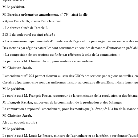
Après l'article 16
M. le président.
o
M. Baroin a présenté un amendement,
n
794, ainsi libellé :
« Après l'article 16, insérer l'article suivant :
« Le dernier alinéa de l'article L.
313-1 du code rural est ainsi rédigé :
« La commission départementale d'orientation de l'agriculture peut organiser en son sein des sect
Des sections par régions naturelles sont constituées en vue des demandes d'autorisation préalable
« La composition de ces sections est fixée par référence à celle de la commission. »
La parole est à M. Christian Jacob, pour soutenir cet amendement.
M. Christian Jacob.
o
L'amendement n
794 permet d'ouvrir au sein des CDOA des sections par régions naturelles, en
Certains départements ne sont pas uniformes, ils sont au contraire diversifiés soit dans leurs type
M. le président.
La parole est à M. François Patriat, rapporteur de la commission de la production et des échang
M. François Patriat,
rapporteur de la commission de la production et des échanges.
La commission a repoussé l'amendement, pour les motifs que j'ai évoqués à la fin de la séance d
M. Christian Jacob.
Ah oui, et quels motifs ?
M. le président.
La parole est à M. Louis Le Pensec, ministre de l'agriculture et de la pêche, pour donner l'avi