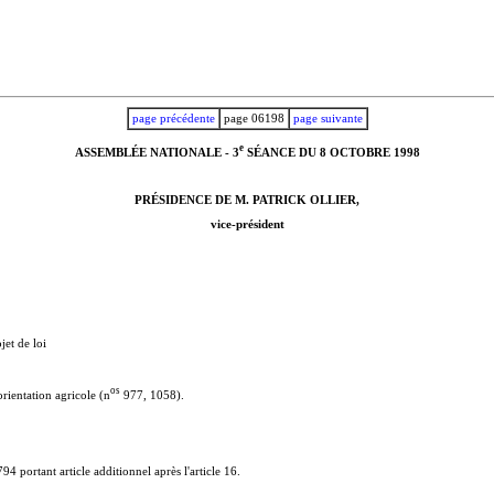
page précédente
page 06198
page suivante
e
ASSEMBLÉE NATIONALE - 3
SÉANCE DU 8 OCTOBRE 1998
PRÉSIDENCE DE M. PATRICK OLLIER,
vice-président
et de loi
o
s
orientation agricole (n
977, 1058).
94 portant article additionnel après l'article 16.