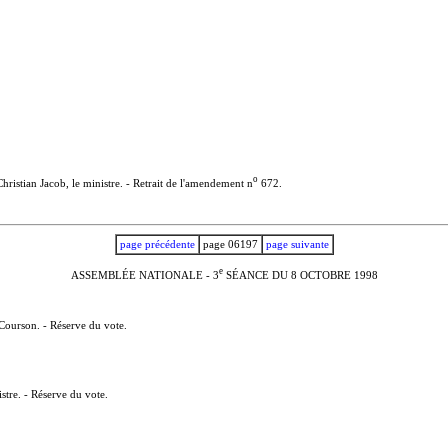
o
ristian Jacob, le ministre. - Retrait de l'amendement n
672.
page précédente
page 06197
page suivante
e
ASSEMBLÉE NATIONALE - 3
SÉANCE DU 8 OCTOBRE 1998
 Courson. - Réserve du vote.
tre. - Réserve du vote.