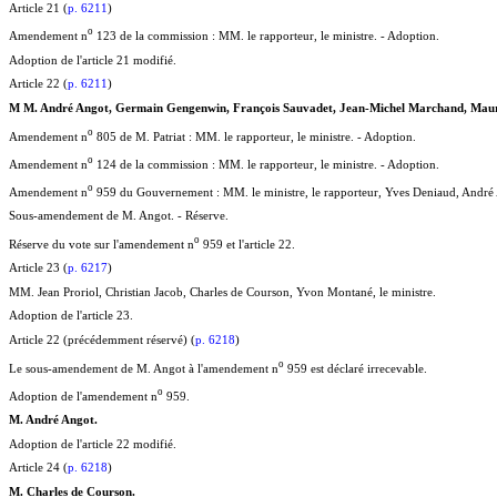
Article 21 (
p. 6211
)
o
Amendement n
123 de la commission : MM. le rapporteur, le ministre. - Adoption.
Adoption de l'article 21 modifié.
Article 22 (
p. 6211
)
M M. André Angot, Germain Gengenwin, François Sauvadet, Jean-Michel Marchand, Mauric
o
Amendement n
805 de M. Patriat : MM. le rapporteur, le ministre. - Adoption.
o
Amendement n
124 de la commission : MM. le rapporteur, le ministre. - Adoption.
o
Amendement n
959 du Gouvernement : MM. le ministre, le rapporteur, Yves Deniaud, André 
Sous-amendement de M. Angot. - Réserve.
o
Réserve du vote sur l'amendement n
959 et l'article 22.
Article 23 (
p. 6217
)
MM. Jean Proriol, Christian Jacob, Charles de Courson, Yvon Montané, le ministre.
Adoption de l'article 23.
Article 22 (précédemment réservé) (
p. 6218
)
o
Le sous-amendement de M. Angot à l'amendement n
959 est déclaré irrecevable.
o
Adoption de l'amendement n
959.
M. André Angot.
Adoption de l'article 22 modifié.
Article 24 (
p. 6218
)
M. Charles de Courson.