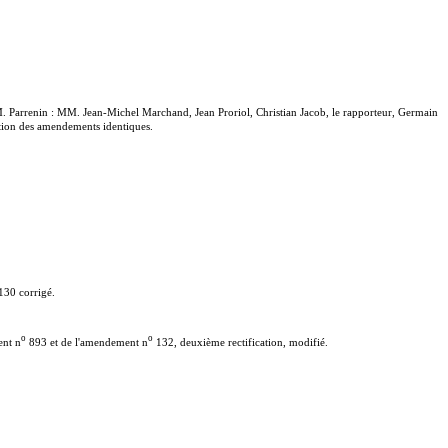
 Parrenin : MM. Jean-Michel Marchand, Jean Proriol, Christian Jacob, le rapporteur, Germain
ption des amendements identiques.
30 corrigé.
o
o
ent n
893 et de l'amendement n
132, deuxième rectification, modifié.