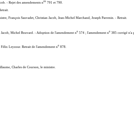
o
s
Jacob. - Rejet des amendements n
791 et 790.
etrait.
stre, François Sauvadet, Christian Jacob, Jean-Michel Marchand, Joseph Parrenin. - Retrait.
o
o
n Jacob, Michel Bouvard. - Adoption de l'amendement n
574 ; l'amendement n
385 corrigé n'a 
o
Félix Leyzour. Retrait de l'amendement n
878.
laume, Charles de Courson, le ministre.