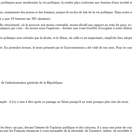
ues politiques pour moderniser la vie politique, la rendre plus conforme aux besoins d'une société 
x élus, notamment des jeunes et des femmes, jusque-là exclus de fait de la vie politique. Dans not
 n'y a que 19 femmes sur 361 sénateurs.
elle citoyenneté, où le pouvoir soit moins centralisé, moins décalé par rapport au reste du pays, et 
tiques qui vont - du moins nous l'espérons - donner une vraie bouffée d'oxygène à notre démocrat
 politique sont refusées par la droite, et le Sénat, où celle-ci est majoritaire, empêche leur adopti
ée. En première lecture, le texte présenté par le Gouvernement a été vidé de son sens. Pour le cumul
t de l'administration générale de la République.
mple : il n'y a rien à dire après ce passage au Sénat puisqu'il ne reste presque plus rien du texte.
 les deux cas que, devant l'attente de l'opinion publique et des citoyens, il y aura une prise de c
s que les Français réussiront à vous persuader de la nécessité, de l'urgence, même, de procéder à