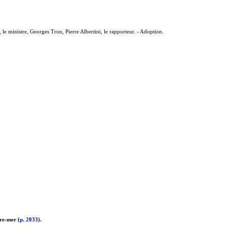
e ministre, Georges Tron, Pierre Albertini, le rapporteur. - Adoption.
tre-mer (
p. 2033
).