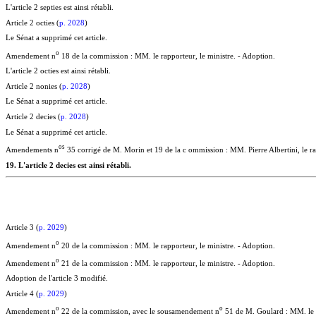
L'article 2 septies est ainsi rétabli.
Article 2 octies (
p. 2028
)
Le Sénat a supprimé cet article.
o
Amendement n
18 de la commission : MM. le rapporteur, le ministre. - Adoption.
L'article 2 octies est ainsi rétabli.
Article 2 nonies (
p. 2028
)
Le Sénat a supprimé cet article.
Article 2 decies (
p. 2028
)
Le Sénat a supprimé cet article.
o
s
Amendements n
35 corrigé de M. Morin et 19 de la c ommission : MM. Pierre Albertini, le 
19. L'article 2 decies est ainsi rétabli.
Article 3 (
p. 2029
)
o
Amendement n
20 de la commission : MM. le rapporteur, le ministre. - Adoption.
o
Amendement n
21 de la commission : MM. le rapporteur, le ministre. - Adoption.
Adoption de l'article 3 modifié.
Article 4 (
p. 2029
)
o
o
Amendement n
22 de la commission, avec le sousamendement n
51 de M. Goulard : MM. le r