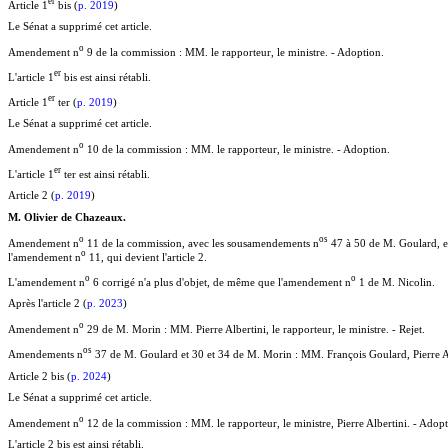
e
r
Article 1
bis (
p. 2019
)
Le Sénat a supprimé cet article.
o
Amendement n
9 de la commission : MM. le rapporteur, le ministre. - Adoption.
e
r
L'article 1
bis est ainsi rétabli.
e
r
Article 1
ter (
p. 2019
)
Le Sénat a supprimé cet article.
o
Amendement n
10 de la commission : MM. le rapporteur, le ministre. - Adoption.
e
r
L'article 1
ter est ainsi rétabli.
Article 2 (
p. 2019
)
M. Olivier de Chazeaux.
o
o
s
Amendement n
11 de la commission, avec les sousamendements n
47 à 50 de M. Goulard, 
o
l'amendement n
11, qui devient l'article 2.
o
o
L'amendement n
6 corrigé n'a plus d'objet, de même que l'amendement n
1 de M. Nicolin.
Après l'article 2 (
p. 2023
)
o
Amendement n
29 de M. Morin : MM. Pierre Albertini, le rapporteur, le ministre. - Rejet.
o
s
Amendements n
37 de M. Goulard et 30 et 34 de M. Morin : MM. François Goulard, Pierre Albe
Article 2 bis (
p. 2024
)
Le Sénat a supprimé cet article.
o
Amendement n
12 de la commission : MM. le rapporteur, le ministre, Pierre Albertini. - Adopt
L'article 2 bis est ainsi rétabli.