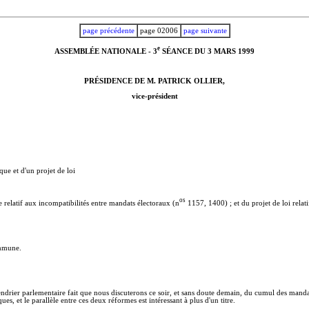
page précédente
page 02006
page suivante
e
ASSEMBLÉE NATIONALE - 3
SÉANCE DU 3 MARS 1999
PRÉSIDENCE DE M. PATRICK OLLIER,
vice-président
e et d'un projet de loi
o
s
e relatif aux incompatibilités entre mandats électoraux (n
1157, 1400) ; et du projet de loi relat
ommune.
alendrier parlementaire fait que nous discuterons ce soir, et sans doute demain, du cumul des mand
, et le parallèle entre ces deux réformes est intéressant à plus d'un titre.