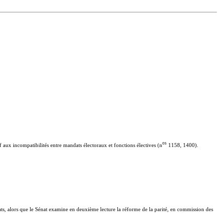
o
s
if aux incompatibilités entre mandats électoraux et fonctions électives (n
1158, 1400).
ats, alors que le Sénat examine en deuxième lecture la réforme de la parité, en commission des