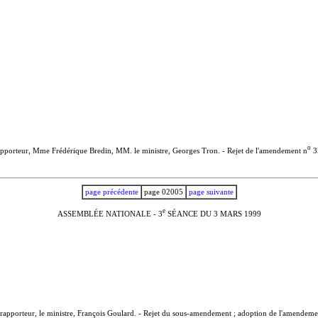
o
rapporteur, Mme Frédérique Bredin, MM. le ministre, Georges Tron. - Rejet de l'amendement n
35
page précédente
page 02005
page suivante
e
ASSEMBLÉE NATIONALE - 3
SÉANCE DU 3 MARS 1999
apporteur, le ministre, François Goulard. - Rejet du sous-amendement ; adoption de l'amendeme