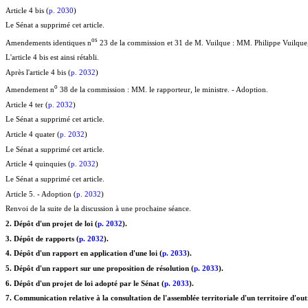
Article 4 bis (
p. 2030
)
Le Sénat a supprimé cet article.
o
s
Amendements identiques n
23 de la commission et 31 de M. Vuilque : MM. Philippe Vuilque, l
L'article 4 bis est ainsi rétabli.
Après l'article 4 bis (
p. 2032
)
o
Amendement n
38 de la commission : MM. le rapporteur, le ministre. - Adoption.
Article 4 ter (
p. 2032
)
Le Sénat a supprimé cet article.
Article 4 quater (
p. 2032
)
Le Sénat a supprimé cet article.
Article 4 quinquies (
p. 2032
)
Le Sénat a supprimé cet article.
Article 5. - Adoption (
p. 2032
)
Renvoi de la suite de la discussion à une prochaine séance.
2. Dépôt d'un projet de loi (
p. 2032
).
3. Dépôt de rapports (
p. 2032
).
4. Dépôt d'un rapport en application d'une loi (
p. 2033
).
5. Dépôt d'un rapport sur une proposition de résolution (
p. 2033
).
6. Dépôt d'un projet de loi adopté par le Sénat (
p. 2033
).
7. Communication relative à la consultation de l'assemblée territoriale d'un territoire d'ou