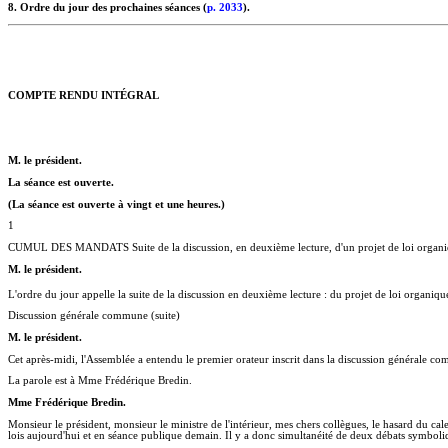
8. Ordre du jour des prochaines séances (
p. 2033
).
COMPTE RENDU INTÉGRAL
M. le président.
La séance est ouverte.
(La séance est ouverte à vingt et une heures.)
1
CUMUL DES MANDATS Suite de la discussion, en deuxième lecture, d'un projet de loi organiqu
M. le président.
L'ordre du jour appelle la suite de la discussion en deuxième lecture : du projet de loi organiqu
Discussion générale commune (suite)
M. le président.
Cet après-midi, l'Assemblée a entendu le premier orateur inscrit dans la discussion générale c
La parole est à Mme Frédérique Bredin.
Mme Frédérique Bredin.
Monsieur le président, monsieur le ministre de l'intérieur, mes chers collègues, le hasard du c
lois aujourd'hui et en séance publique demain. Il y a donc simultanéité de deux débats symboliques