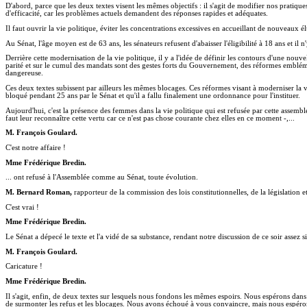
D'abord, parce que les deux textes visent les mêmes objectifs : il s'agit de modifier nos pratiq
d'efficacité, car les problèmes actuels demandent des réponses rapides et adéquates.
Il faut ouvrir la vie politique, éviter les concentrations excessives en accueillant de nouveau
Au Sénat, l'âge moyen est de 63 ans, les sénateurs refusent d'abaisser l'éligibilité à 18 ans et il
Derrière cette modernisation de la vie politique, il y a l'idée de définir les contours d'une nouv
parité et sur le cumul des mandats sont des gestes forts du Gouvernement, des réformes embléma
dangereuse.
Ces deux textes subissent par ailleurs les mêmes blocages. Ces réformes visant à moderniser la vie
bloqué pendant 25 ans par le Sénat et qu'il a fallu finalement une ordonnance pour l'instituer.
Aujourd'hui, c'est la présence des femmes dans la vie politique qui est refusée par cette assembl
faut leur reconnaître cette vertu car ce n'est pas chose courante chez elles en ce moment -,...
M. François Goulard.
C'est notre affaire !
Mme Frédérique Bredin.
... ont refusé à l'Assemblée comme au Sénat, toute évolution.
M. Bernard Roman,
rapporteur de la commission des lois constitutionnelles, de la législation e
C'est vrai !
Mme Frédérique Bredin.
Le Sénat a dépecé le texte et l'a vidé de sa substance, rendant notre discussion de ce soir assez si
M. François Goulard.
Caricature !
Mme Frédérique Bredin.
Il s'agit, enfin, de deux textes sur lesquels nous fondons les mêmes espoirs. Nous espérons dans
de surmonter les refus et les blocages. Nous avons échoué à vous convaincre, mais nous espéron