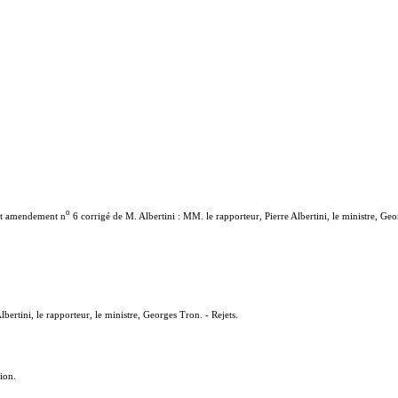
o
et amendement n
6 corrigé de M. Albertini : MM. le rapporteur, Pierre Albertini, le ministre, G
rtini, le rapporteur, le ministre, Georges Tron. - Rejets.
ion.