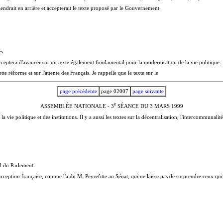
endrait en arrière et accepterait le texte proposé par le Gouvernement.
s.
cceptera d'avancer sur un texte également fondamental pour la modernisation de la vie politique.
te réforme et sur l'attente des Français. Je rappelle que le texte sur le
page précédente
page 02007
page suivante
e
ASSEMBLÉE NATIONALE - 3
SÉANCE DU 3 MARS 1999
vie politique et des institutions. Il y a aussi les textes sur la décentralisation, l'intercommunali
il du Parlement.
exception française, comme l'a dit M. Peyrefitte au Sénat, qui ne laisse pas de surprendre ceux qu