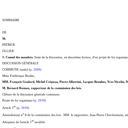
SOMMAIRE
DE
M.
PATRICK
OLLIER
1. Cumul des mandats.
Suite de la discussion, en deuxième lecture, d'un projet de loi organique
DISCUSSION GÉNÉRALE
COMMUNE (suite) (
p. 2006
)
Mme Frédérique Bredin,
MM. François Goulard, Michel Crépeau, Pierre Albertini, Jacques Brunhes, Yves Nicolin, Mi
M. Bernard Roman, rapporteur de la commission des lois.
Clôture de la discussion générale commune.
Projet de loi organique (
p. 2018
)
e
r
Article 1
(
p. 2018
)
o
Amendement n
8 de la commission des lois : MM. le rapporteur, Jean-Pierre Chevènement, mini
e
r
Adoption de l'article 1
modifié.