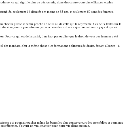
moderne, ce qui signifie plus de démocratie, donc des contre-pouvoirs efficaces, et plus
re assemblée, seulement 14 députés ont moins de 35 ans, et seulement 60 sont des femmes.
où chacun puisse se sentir proche de celui ou de celle qui le représente. Ces deux textes sur la
ie et répondre peut-être un peu à la crise de confiance que connaît notre pays et qui est
on. Pour ce qui est de la parité, il ne faut pas oublier que le droit de vote des femmes a été
 des mandats, c'est la même chose : les formations politiques de droite, faisant alliance - il
onscience qui pourrait toucher même les bancs les plus conservateurs des assemblées et permettre
 ces réformes, d'ouvrir un vrai chantier pour notre vie démocratique.