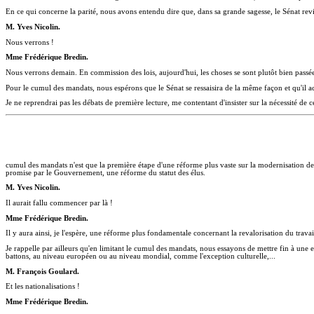
En ce qui concerne la parité, nous avons entendu dire que, dans sa grande sagesse, le Sénat revi
M. Yves Nicolin.
Nous verrons !
Mme Frédérique Bredin.
Nous verrons demain. En commission des lois, aujourd'hui, les choses se sont plutôt bien passée
Pour le cumul des mandats, nous espérons que le Sénat se ressaisira de la même façon et qu'il a
Je ne reprendrai pas les débats de première lecture, me contentant d'insister sur la nécessité de cet
cumul des mandats n'est que la première étape d'une réforme plus vaste sur la modernisation de la 
promise par le Gouvernement, une réforme du statut des élus.
M. Yves Nicolin.
Il aurait fallu commencer par là !
Mme Frédérique Bredin.
Il y aura ainsi, je l'espère, une réforme plus fondamentale concernant la revalorisation du trava
Je rappelle par ailleurs qu'en limitant le cumul des mandats, nous essayons de mettre fin à une 
battons, au niveau européen ou au niveau mondial, comme l'exception culturelle,...
M. François Goulard.
Et les nationalisations !
Mme Frédérique Bredin.