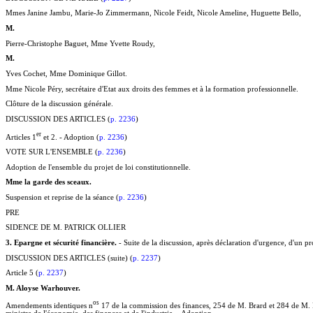
Mmes Janine Jambu, Marie-Jo Zimmermann, Nicole Feidt, Nicole Ameline, Huguette Bello,
M.
Pierre-Christophe Baguet, Mme Yvette Roudy,
M.
Yves Cochet, Mme Dominique Gillot.
Mme Nicole Péry, secrétaire d'Etat aux droits des femmes et à la formation professionnelle.
Clôture de la discussion générale.
DISCUSSION DES ARTICLES (
p. 2236
)
e
r
Articles 1
et 2. - Adoption (
p. 2236
)
VOTE SUR L'ENSEMBLE (
p. 2236
)
Adoption de l'ensemble du projet de loi constitutionnelle.
Mme la garde des sceaux.
Suspension et reprise de la séance (
p. 2236
)
PRE
SIDENCE DE M. PATRICK OLLIER
3. Epargne et sécurité financière.
- Suite de la discussion, après déclaration d'urgence, d'un pro
DISCUSSION DES ARTICLES (suite) (
p. 2237
)
Article 5 (
p. 2237
)
M. Aloyse Warhouver.
o
s
Amendements identiques n
17 de la commission des finances, 254 de M. Brard et 284 de M. 