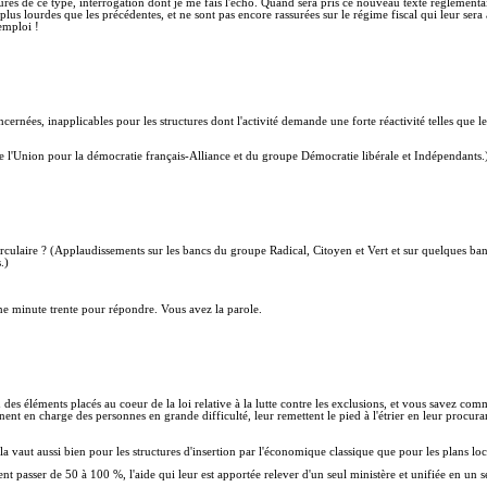
tures de ce type, interrogation dont je me fais l'écho. Quand sera pris ce nouveau texte réglementa
us lourdes que les précédentes, et ne sont pas encore rassurées sur le régime fiscal qui leur sera 
emploi !
ées, inapplicables pour les structures dont l'activité demande une forte réactivité telles que les a
 l'Union pour la démocratie français-Alliance et du groupe Démocratie libérale et Indépendants.
e circulaire ? (Applaudissements sur les bancs du groupe Radical, Citoyen et Vert et sur quelques
.)
ne minute trente pour répondre. Vous avez la parole.
n des éléments placés au coeur de la loi relative à la lutte contre les exclusions, et vous savez com
nent en charge des personnes en grande difficulté, leur remettent le pied à l'étrier en leur procur
Cela vaut aussi bien pour les structures d'insertion par l'économique classique que pour les plans l
ient passer de 50 à 100 %, l'aide qui leur est apportée relever d'un seul ministère et unifiée en un