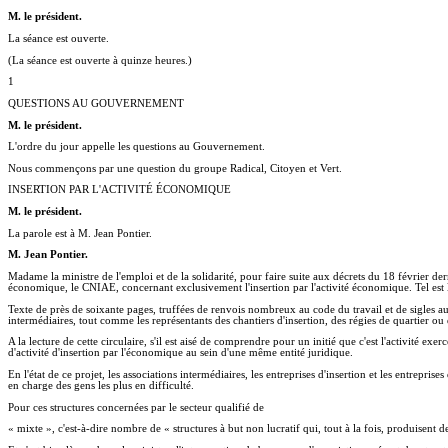
M. le président.
La séance est ouverte.
(La séance est ouverte à quinze heures.)
1
QUESTIONS AU GOUVERNEMENT
M. le président.
L'ordre du jour appelle les questions au Gouvernement.
Nous commençons par une question du groupe Radical, Citoyen et Vert.
INSERTION PAR L'ACTIVITÉ ÉCONOMIQUE
M. le président.
La parole est à M. Jean Pontier.
M. Jean Pontier.
Madame la ministre de l'emploi et de la solidarité, pour faire suite aux décrets du 18 février derni
économique, le CNIAE, concernant exclusivement l'insertion par l'activité économique. Tel est 
Texte de près de soixante pages, truffées de renvois nombreux au code du travail et de sigles aussi
intermédiaires, tout comme les représentants des chantiers d'insertion, des régies de quartier o
A la lecture de cette circulaire, s'il est aisé de comprendre pour un initié que c'est l'activité exer
d'activité d'insertion par l'économique au sein d'une même entité juridique.
En l'état de ce projet, les associations intermédiaires, les entreprises d'insertion et les entrepr
en charge des gens les plus en difficulté.
Pour ces structures concernées par le secteur qualifié de
« mixte », c'est-à-dire nombre de « structures à but non lucratif qui, tout à la fois, produisent d