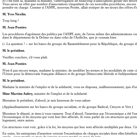
Et c'est bien là, madame la ministre, l'interrogation de beaucoup d'associations gérant des struc
Vous savez en effet que nombre d'associations s'inquiètent de ces nouvelles procédures, encore pl
prendre en charge. Comme si l'ANPE, nouveau Protée, allait extirper de ses tiroirs des offres d'
M. Yves Nicolin.
Trop long !
M. Jean Pontier.
Les procédures d'agrément des publics par l'ANPE sont, de l'aveu même des administrations concern
dans le département de la Drôme ou dans celui de l'Ardèche, que je connais bien.
(« La question ! » sur les bancs du groupe du Rassemblement pour la République, du groupe de
M. le président.
Veuillez conclure, s'il vous plaît.
M. Jean Pontier.
N'est-il pas encore temps, madame la ministre, de modifier les termes et les modalités de cett
l'Union pour la démocratie française-Alliance et du groupe Démocratie libérale et Indépendants
M. le président.
Madame la ministre de l'emploi et de la solidarité, vous ne disposez, malheureusement, que d'u
Mme Martine Aubry,
ministre de l'emploi et de la solidarité.
Monsieur le président, d'abord, je suis heureuse de vous saluer.
(Applaudissements sur les bancs du groupe socialiste, et du groupe Radical, Citoyen et Vert.)
Monsieur le député, je tiens à vous rassurer. Tout d'abord, l'insertion par l'économique a été l'u
l'économique et les moyens qui vont leur être affectés. Je veux parler de ces structures qui pren
logement, entre autres.
Ces structures vont voir, grâce à la loi, les moyens qui leur sont affectés multipliés par deux. 
En outre, les entreprises d'insertion verront l'exonération de charges sociales dont elles bénéfic
année - pour moitié au mois de janvier et pour moitié au mois de juin.