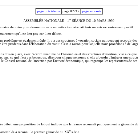
page précédente
page 02217
page suivante
r
e
ASSEMBLÉE NATIONALE - 1
SÉANCE DU 10 MARS 1999
emaine dernière pour donner un avis sur cette circulaire, ait émis un avis excessivement positif.
irement qu'il ne l'est pas, car il est délicat.
: leur problème est également réglé. Il y a des structures à vocation sociale qui peuvent recevoir des
tre prudents dans l'élaboration du statut. C'est la raison pour laquelle nous procédons à de large
s mis en place, avec l'accord unanime de l'Assemblée et des structures d'insertion, vise à ce que le
x ans, ce qui n'est pas beaucoup, dire pour chaque personne si elle a besoin d'intégrer une structu
, le Conseil national de l'insertion par l'activité économique, qui regroupe les représentants de c
rès débat, une proposition de loi qui indique que la France reconnaît publiquement le génocide 
e
otre assemblée a reconnu le premier génocide du XX
siècle...