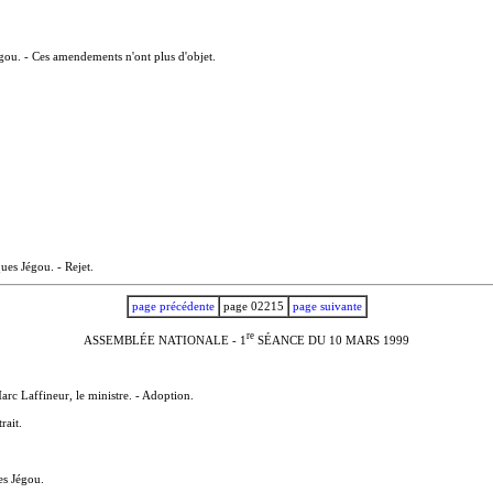
ou. - Ces amendements n'ont plus d'objet.
ues Jégou. - Rejet.
page précédente
page 02215
page suivante
r
e
ASSEMBLÉE NATIONALE - 1
SÉANCE DU 10 MARS 1999
rc Laffineur, le ministre. - Adoption.
rait.
es Jégou.