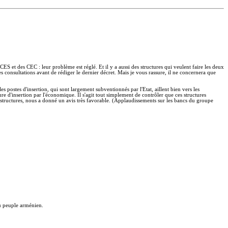
 CES et des CEC : leur problème est réglé. Et il y a aussi des structures qui veulent faire les deux
s consultations avant de rédiger le dernier décret. Mais je vous rassure, il ne concernera que
s postes d'insertion, qui sont largement subventionnés par l'Etat, aillent bien vers les
re d'insertion par l'économique. Il s'agit tout simplement de contrôler que ces structures
es structures, nous a donné un avis très favorable. (Applaudissements sur les bancs du groupe
du peuple arménien.