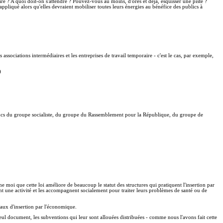
ire ? A quoi doit-on s'attendre ? Pouvez-vous au moins, d'ores et déjà, esquisser une piste ?
appliqué alors qu'elles devraient mobiliser toutes leurs énergies au bénéfice des publics à
ssociations intermédiaires et les entreprises de travail temporaire - c'est le cas, par exemple,
)
 bancs du groupe socialiste, du groupe du Rassemblement pour la République, du groupe de
me moi que cette loi améliore de beaucoup le statut des structures qui pratiquent l'insertion par
ant une activité et les accompagnent socialement pour traiter leurs problèmes de santé ou de
ocaux d'insertion par l'économique.
 seul document, les subventions qui leur sont allouées distribuées - comme nous l'avons fait cette