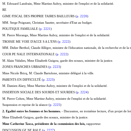
M. Edouard Landrain, Mme Martine Aubry, ministre de l'emploi et de la solidarité.
RE
GIME FISCAL DES PROPRIE TAIRES BAILLEURS (
p. 2220
)
MM. Serge Poignant, Christian Sautter, secrétaire d'Etat au budget.
POLITIQUE FAMILIALE (
p. 2221
)
M. Pierre Morange, Mme Martine Aubry, ministre de l'emploi et de la solidarité.
TROISIE ME VOIE D'ACCE S A L'ENS (
p. 2222
)
MM. Didier Berthol, Claude Allègre, ministre de l'éducation nationale, de la recherche et de la 
COUR PE NALE INTERNATIONALE (
p. 2222
)
M. Alain Vidalies, Mme Elisabeth Guigou, garde des sceaux, ministre de la justice.
ZONES FRANCHES URBAINES (
p. 2223
)
Mme Nicole Bricq, M. Claude Bartolone, ministre délégué à la ville.
PARENTS EN DIFFICULTÉ (
p. 2223
)
M. Damien Alary, Mme Martine Aubry, ministre de l'emploi et de la solidarité.
INSERTION SOCIALE DES SOURDS ET SOURDES (
p. 2224
)
M. Pierre Cohen, Mme Martine Aubry, ministre de l'emploi et de la solidarité.
Suspension et reprise de la séance (
p. 2225
)
2. Egalité entre les femmes et les hommes.
- Discussion, en troisième lecture, d'un projet de loi
Mme Elisabeth Guigou, garde des sceaux, ministre de la justice.
Mme Catherine Tasca, présidente de la commission des lois,
rapporteur.
DISCUSSION GE NE RALE (
p. 2227
)