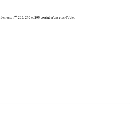
o
s
endements n
205, 270 et 206 corrigé n'ont plus d'objet.