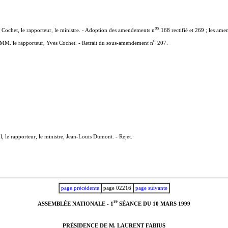
o
s
Cochet, le rapporteur, le ministre. - Adoption des amendements n
168 rectifié et 269 ; les am
o
MM. le rapporteur, Yves Cochet. - Retrait du sous-amendement n
207.
, le rapporteur, le ministre, Jean-Louis Dumont. - Rejet.
page précédente
page 02216
page suivante
r
e
ASSEMBLÉE NATIONALE - 1
SÉANCE DU 10 MARS 1999
PRÉSIDENCE DE M. LAURENT FABIUS