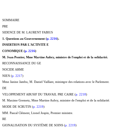
SOMMAIRE
PRE
SIDENCE DE M. LAURENT FABIUS
1. Questions au Gouvernement (
p. 2216
).
INSERTION PAR L'ACTIVITE E
CONOMIQUE (
p. 2216
)
M. Jean Pontier, Mme Martine Aubry, ministre de l'emploi et de la solidarité.
RECONNAISSANCE DU GE
NOCIDE ARME
NIEN (
p. 2217
)
Mme Janine Jambu, M. Daniel Vaillant, ministgre des relations avec le Parlement.
DE
VELOPPEMENT ABUSIF DU TRAVAIL PRE CAIRE (
p. 2218
)
M. Maxime Gremetz, Mme Martine Aubry, ministre de l'emploi et de la solidarité.
MODE DE SCRUTIN (
p. 2219
)
MM. Pascal Clément, Lionel Jospin, Premier ministre.
RE
GIONALISATION DU SYSTÈME DE SOINS (
p. 2219
)