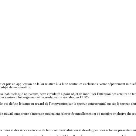
er pris en application de la loi relative à la lutte contre les exclusions, votre département ministér
l'objet de ma question.
 habituels que nouveaux, cette circulaire a pour objet de mobiliser l'attention des acteurs de terra
u des centres d'hébergement et de réadaptation sociales, les CHRS.
cée qui définit le statut au regard de l'intervention sur le secteur concurrentiel ou sur le secteur d'u
ises de travail temporaire d'insertion pourraient relever éventuellement et de manière exclusive du se
es biens et des services en vue de leur commercialisation et développent des activités présentant un 