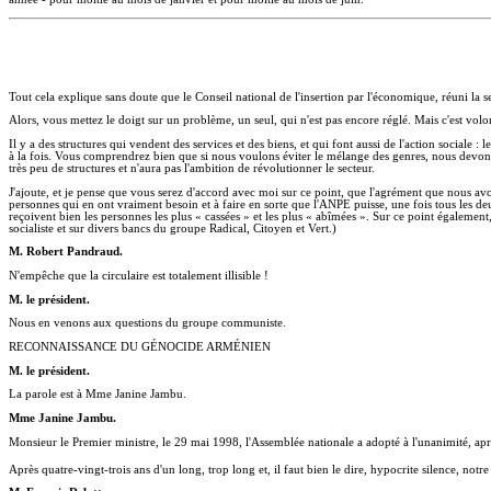
Tout cela explique sans doute que le Conseil national de l'insertion par l'économique, réuni la s
Alors, vous mettez le doigt sur un problème, un seul, qui n'est pas encore réglé. Mais c'est volonta
Il y a des structures qui vendent des services et des biens, et qui font aussi de l'action sociale 
à la fois. Vous comprendrez bien que si nous voulons éviter le mélange des genres, nous devons ê
très peu de structures et n'aura pas l'ambition de révolutionner le secteur.
J'ajoute, et je pense que vous serez d'accord avec moi sur ce point, que l'agrément que nous avon
personnes qui en ont vraiment besoin et à faire en sorte que l'ANPE puisse, une fois tous les deu
reçoivent bien les personnes les plus « cassées » et les plus « abîmées ». Sur ce point également
socialiste et sur divers bancs du groupe Radical, Citoyen et Vert.)
M. Robert Pandraud.
N'empêche que la circulaire est totalement illisible !
M. le président.
Nous en venons aux questions du groupe communiste.
RECONNAISSANCE DU GÉNOCIDE ARMÉNIEN
M. le président.
La parole est à Mme Janine Jambu.
Mme Janine Jambu.
Monsieur le Premier ministre, le 29 mai 1998, l'Assemblée nationale a adopté à l'unanimité, ap
Après quatre-vingt-trois ans d'un long, trop long et, il faut bien le dire, hypocrite silence, n