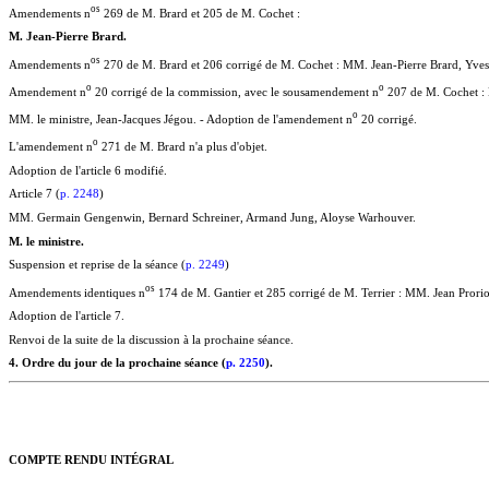
o
s
Amendements n
269 de M. Brard et 205 de M. Cochet :
M. Jean-Pierre Brard.
o
s
Amendements n
270 de M. Brard et 206 corrigé de M. Cochet : MM. Jean-Pierre Brard, Yves 
o
o
Amendement n
20 corrigé de la commission, avec le sousamendement n
207 de M. Cochet : 
o
MM. le ministre, Jean-Jacques Jégou. - Adoption de l'amendement n
20 corrigé.
o
L'amendement n
271 de M. Brard n'a plus d'objet.
Adoption de l'article 6 modifié.
Article 7 (
p. 2248
)
MM. Germain Gengenwin, Bernard Schreiner, Armand Jung, Aloyse Warhouver.
M. le ministre.
Suspension et reprise de la séance (
p. 2249
)
o
s
Amendements identiques n
174 de M. Gantier et 285 corrigé de M. Terrier : MM. Jean Proriol
Adoption de l'article 7.
Renvoi de la suite de la discussion à la prochaine séance.
4. Ordre du jour de la prochaine séance (
p. 2250
).
COMPTE RENDU INTÉGRAL