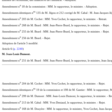
ministre de l'économie, des finances et de l'industrie. - Adoption.
o
Amendement n
18 de la commission : MM. le rapporteur, le ministre. - Adoption.
o
s
Amendements identiques n
135 de M. Jégou et 212 corrigé de M. Cabal : M. Jean-Jacques Jég
o
Amendement n
203 de M. Cochet : MM. Yves Cochet, le rapporteur, le ministre. - Retrait.
o
Amendement n
268 de M. Brard : MM. Jean-Pierre Brard, le rapporteur, le ministre. - Rejet.
o
Amendement n
255 de M. Brard : MM. Jean-Pierre Brard, le rapporteur, le ministre. - Rejet.
o
Amendement n
256 de M. Brard. - Rejet.
Adoption de l'article 5 modifié.
Article 6 (
p. 2240
)
M. Jean-Louis Dumont.
o
Amendement n
251 de M. Brard : MM. Jean-Pierre Brard, le rapporteur, le ministre, Jean-Jacq
o
Amendement n
204 de M. Cochet : MM. Yves Cochet, le rapporteur, le ministre. - Rejet.
o
s
Amendements identiques n
19 de la commission et 198 de M. Gantier : MM. le rapporteur, Ma
o
Amendement n
299 de M. Dumont : MM. Jean-Louis Dumont, le rapporteur, le ministre. - Ret
o
Amendement n
213 de M. Cabal : MM. Yves Deniaud, le rapporteur, le ministre. - Rejet.
o
Amendement n
168 de M. Douyère : MM. le rapporteur, le ministre, Yves Cochet, Jean-Jacqu