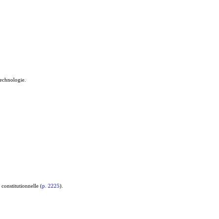
technologie.
 constitutionnelle (
p. 2225
).