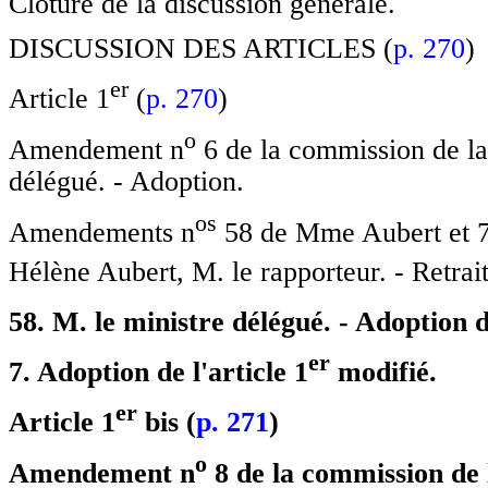
Clôture de la discussion générale.
DISCUSSION DES ARTICLES (
p. 270
)
e
r
Article 1
(
p. 270
)
o
Amendement n
6 de la commission de la
délégué. - Adoption.
o
s
Amendements n
58 de Mme Aubert et 7
Hélène Aubert, M. le rapporteur. - Retra
58. M. le ministre délégué. - Adoption
e
r
7. Adoption de l'article 1
modifié.
e
r
Article 1
bis (
p. 271
)
o
Amendement n
8 de la commission de 