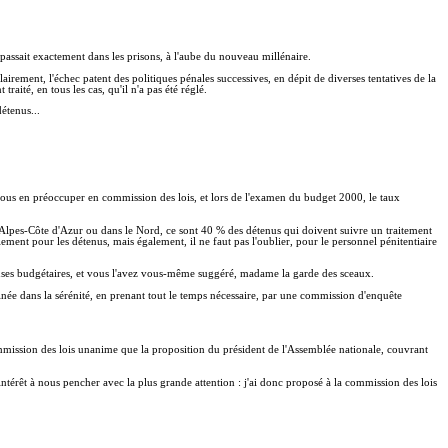
passait exactement dans les prisons, à l'aube du nouveau millénaire.
rement, l'échec patent des politiques pénales successives, en dépit de diverses tentatives de la
aité, en tous les cas, qu'il n'a pas été réglé.
étenus...
 nous en préoccuper en commission des lois, et lors de l'examen du budget 2000, le taux
ce-Alpes-Côte d'Azur ou dans le Nord, ce sont 40 % des détenus qui doivent suivre un traitement
ement pour les détenus, mais également, il ne faut pas l'oublier, pour le personnel pénitentiaire
 dépenses budgétaires, et vous l'avez vous-même suggéré, madame la garde des sceaux.
inée dans la sérénité, en prenant tout le temps nécessaire, par une commission d'enquête
commission des lois unanime que la proposition du président de l'Assemblée nationale, couvrant
intérêt à nous pencher avec la plus grande attention : j'ai donc proposé à la commission des lois