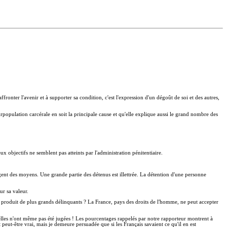
ffronter l'avenir et à supporter sa condition, c'est l'expression d'un dégoût de soi et des autres,
urpopulation carcérale en soit la principale cause et qu'elle explique aussi le grand nombre des
ux objectifs ne semblent pas atteints par l'administration pénitentiaire.
gent des moyens. Une grande partie des détenus est illettrée. La détention d'une personne
ur sa valeur.
ui produit de plus grands délinquants ? La France, pays des droits de l'homme, ne peut accepter
 elles n'ont même pas été jugées ! Les pourcentages rappelés par notre rapporteur montrent à
eut-être vrai, mais je demeure persuadée que si les Français savaient ce qu'il en est