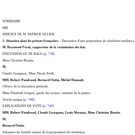
SOMMAIRE
PRE
SIDENCE DE M. PATRICK OLLIER
1. Situation dans les prisons françaises.
- Discussion d'une proposition de résolution tendant à
M. Raymond Forni, rapporteur de la commission des lois.
DISCUSSION GE NE RALE (
p. 738
)
Mme Christine Boutin,
M.
Claude Goasguen, Mme Nicole Feidt,
MM. Robert Pandraud, Bernard Outin, Michel Hunault.
Clôture de la discussion générale.
Mme Elisabeth Guigou, garde des sceaux, ministre de la justice.
Article unique (
p. 748
)
EXPLICATIONS DE VOTE (
p. 748
)
MM. Robert Pandraud, Claude Goasguen, Louis Mermaz, Mme Christine Boutin,
M.
Bernard Outin.
Adoption de l'article unique de la proposition de résolution.