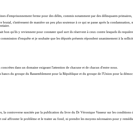
 peines d'emprisonnement ferme pour des délits, commis notamment par des délinquants primaires, qui
ire brutal, s'intéressent de manière un peu plus soutenue à ce qui se passe après la condamnation, n
ntiaire.
it bon qu'ils y reviennent pour constater quel sort ils réservent à ceux contre lesquels ils requière
 commission d'enquête et je souhaite que les députés présents répondent unanimement à la sollicit
s concrètes dans un domaine exigeant l'attention de chacune et de chacun d'entre nous.
les bancs du groupe du Rassemblement pour la République et du groupe de l'Union pour la démocra
la controverse suscitée par la publication du livre du Dr Véronique Vasseur sur les conditions de 
 osé affronter le problème et le traiter au fond, ni prendre les moyens nécessaires pour y remédie