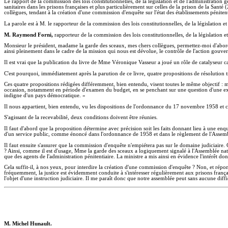
Le rapport de la commission des lois constitutionnelles, de la législation et de l'administratio
sanitaires dans les prisons françaises et plus particulièrement sur celles de la prison de la San
collègues, tendant à la création d'une commission d'enquête sur l'état des établissements pénitent
La parole est à M. le rapporteur de la commission des lois constitutionnelles, de la législation e
M. Raymond Forni,
rapporteur de la commission des lois constitutionnelles, de la législation e
Monsieur le président, madame la garde des sceaux, mes chers collègues, permettez-moi d'abord
ainsi pleinement dans le cadre de la mission qui nous est dévolue, le contrôle de l'action gouverne
Il est vrai que la publication du livre de Mme Véronique Vasseur a joué un rôle de catalyseur car
C'est pourquoi, immédiatement après la parution de ce livre, quatre propositions de résolution 
Ces quatre propositions rédigées différemment, bien entendu, visent toutes le même objectif : 
occasion, notamment en période d'examen du budget, en se penchant sur une question d'une extr
indigne d'un pays démocratique. »
Il nous appartient, bien entendu, vu les dispositions de l'ordonnance du 17 novembre 1958 et cel
S'agissant de la recevabilité, deux conditions doivent être réunies.
Il faut d'abord que la proposition détermine avec précision soit les faits donnant lieu à une enq
d'un service public, comme énoncé dans l'ordonnance de 1958 et dans le règlement de l'Assemb
Il faut ensuite s'assurer que la commission d'enquête n'empiétera pas sur le domaine judiciaire. C
? Ainsi, comme il est d'usage, Mme la garde des sceaux a logiquement signalé à l'Assemblée nation
que des agents de l'administration pénitentiaire. La ministre a mis ainsi en évidence l'intérêt dont
Cela suffit-il, à nos yeux, pour interdire la création d'une commission d'enquête ? Non, et répo
fréquemment, la justice est évidemment conduite à s'intéresser régulièrement aux prisons françai
l'objet d'une instruction judiciaire. Il me paraît donc que notre assemblée peut sans aucune diffi
M. Michel Hunault.