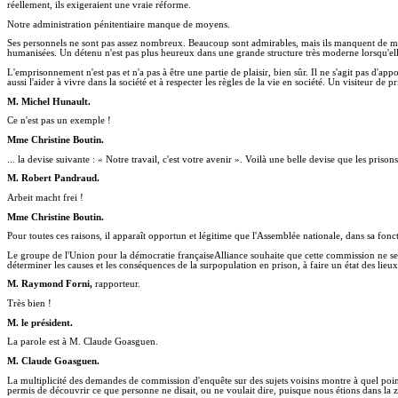
réellement, ils exigeraient une vraie réforme.
Notre administration pénitentiaire manque de moyens.
Ses personnels ne sont pas assez nombreux. Beaucoup sont admirables, mais ils manquent de moy
humanisées. Un détenu n'est pas plus heureux dans une grande structure très moderne lorsqu'ell
L'emprisonnement n'est pas et n'a pas à être une partie de plaisir, bien sûr. Il ne s'agit pas d
aussi l'aider à vivre dans la société et à respecter les règles de la vie en société. Un visiteur de p
M. Michel Hunault.
Ce n'est pas un exemple !
Mme Christine Boutin.
... la devise suivante : « Notre travail, c'est votre avenir ». Voilà une belle devise que les pris
M. Robert Pandraud.
Arbeit macht frei !
Mme Christine Boutin.
Pour toutes ces raisons, il apparaît opportun et légitime que l'Assemblée nationale, dans sa fonc
Le groupe de l'Union pour la démocratie françaiseAlliance souhaite que cette commission ne se lim
déterminer les causes et les conséquences de la surpopulation en prison, à faire un état des lie
M. Raymond Forni,
rapporteur.
Très bien !
M. le président.
La parole est à M. Claude Goasguen.
M. Claude Goasguen.
La multiplicité des demandes de commission d'enquête sur des sujets voisins montre à quel point 
permis de découvrir ce que personne ne disait, ou ne voulait dire, puisque nous étions dans la zo