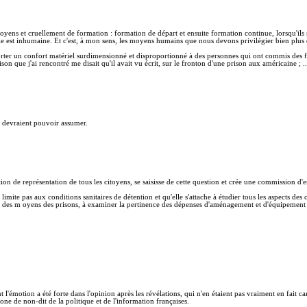
ens et cruellement de formation : formation de départ et ensuite formation continue, lorsqu'ils
e est inhumaine. Et c'est, à mon sens, les moyens humains que nous devons privilégier bien plus q
'apporter un confort matériel surdimensionné et disproportionné à des personnes qui ont commis des 
rison que j'ai rencontré me disait qu'il avait vu écrit, sur le fronton d'une prison aux américaine ; ..
ons devraient pouvoir assumer.
tion de représentation de tous les citoyens, se saisisse de cette question et crée une commission d'
ite pas aux conditions sanitaires de détention et qu'elle s'attache à étudier tous les aspects des 
ux des m oyens des prisons, à examiner la pertinence des dépenses d'aménagement et d'équipement né
l'émotion a été forte dans l'opinion après les révélations, qui n'en étaient pas vraiment en fait
ne de non-dit de la politique et de l'information françaises.