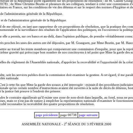
n générale de la République porte également sur les propositions de résolution : de M. Claude Goas
té (2078) ; de Mme Christine Boutin et plusieurs de ses collègues, tendant à créer une commission d
iaires en France, sur les conditions de vie des détenus et sur le respect des normes d'hygiène et de
t de l'administration générale de la République.
t et de l'administration générale de la République.
 de me réjouir, en tant que rapporteur de ces propositions de résolution, que la pratique des co
mentale et la surveillance des résultats de l'application des politiques, en l'occurrence la politiqu
 elle a permis, sur ces bancs et au-delà, dans l'opinion publique, de prendre véritablement conscien
très proches les unes des autres ont été déposées, par M. Goasguen, par Mme Boutin, par M. Hascoë
mettre au travail les trente membres qui composeront une commission d'enquête, pour que la représ
ême gravité qui préoccupe bon nombre de nos concitoyens à tel point que Mme la garde des sceaux,
les du règlement de l'Assemblée nationale, d'apprécier la recevabilité et l'opportunité de la créa
uête, soit les services publics dont la commission doit examiner la gestion. A cet égard, il me para
lée nationale.
'est à cette fin que Mme la garde des sceaux a été interrogée : existait-il des procédures judiciair
ale qu'un certain nombre d'instructions avaient été ouvertes à la suite de décès de détenus, homici
 la justice fait preuve à l'endroit des prisons.
ndre le contraire signifierait qu'il existe une zone de non-droit dans laquelle, au fond, nous ne
ses, mais ce n'est pas de nature à empêcher la représentation nationale d'examiner le fonctionneme
culté reconnaître la recevabilité des quatre propositions de résolution.
page précédente
page 00738
page suivante
e
ASSEMBLÉE NATIONALE - 2
SÉANCE DU 3 FÉVRIER 2000