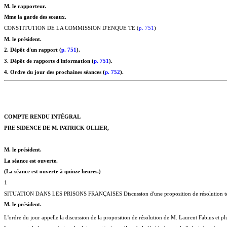
M. le rapporteur.
Mme la garde des sceaux.
CONSTITUTION DE LA COMMISSION D'ENQUE TE (
p. 751
)
M. le président.
2. Dépôt d'un rapport (
p. 751
).
3. Dépôt de rapports d'information (
p. 751
).
4. Ordre du jour des prochaines séances (
p. 752
).
COMPTE RENDU INTÉGRAL
PRE SIDENCE DE M. PATRICK OLLIER,
M. le président.
La séance est ouverte.
(La séance est ouverte à quinze heures.)
1
SITUATION DANS LES PRISONS FRANÇAISES Discussion d'une proposition de résolution tend
M. le président.
L'ordre du jour appelle la discussion de la proposition de résolution de M. Laurent Fabius et plu