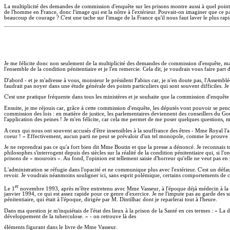
La multiplicité des demandes de commission d'enquête sur les prisons montre aussi à quel point c'
de l'homme en France, donc l'image qui est la nôtre à l'extérieur. Pouvait-on imaginer que ce p
beaucoup de courage ? C'est une tache sur l'image de la France qu'il nous faut laver le plus rap
Je me félicite donc non seulement de la multiplicité des demandes de commission d'enquête, mais a
l'ensemble de la condition pénitentiaire et je l'en remercie. Cela dit, je voudrais vous faire part
D'abord - et je m'adresse à vous, monsieur le président Fabius car, je n'en doute pas, l'Assemblée 
faudrait pas noyer dans une étude générale des points particuliers qui sont souvent difficiles. Je 
C'est une pratique fréquente dans tous les ministères et je souhaite que la commission d'enquête
Ensuite, je me réjouis car, grâce à cette commission d'enquête, les députés vont pouvoir se pench
commission des lois : en matière de justice, les parlementaires deviennent des conseillers du 
l'application des peines ! Je m'en félicite, car cela me permet de me poser quelques questions, ma
A ceux qui nous ont souvent accusés d'être insensibles à la souffrance des êtres - Mme Royal l'
coeur ! » Effectivement, aucun parti ne peut se prévaloir d'un tel monopole, comme le prouve
Je ne reprendrai pas ce qu'a fort bien dit Mme Boutin et que la presse a dénoncé. Je reconnais tout
philosophes s'interrogent depuis des siècles sur la réalité de la condition pénitentiaire qui, si l
prisons de « mouroirs ». Au fond, l'opinion est tellement saisie d'horreur qu'elle ne veut pas en 
L'administration se réfugie dans l'opacité et ne communique plus avec l'extérieur. C'est un défaut q
revoir. Je voudrais néanmoins souligner ici, sans esprit polémique, certains comportements de c
e
r
Le 1
novembre 1993, après m'être entretenu avec Mme Vasseur, à l'époque déjà médecin à la Santé
janvier 1994, ce qui est assez rapide pour ce genre d'exercice. Je ne l'impute pas au garde des s
pénitentiaire, qui était à l'époque, dirigée par M. Dintilhac dont je reparlerai tout à l'heure.
Dans ma question je m'inquiétais de l'état des lieux à la prison de la Santé en ces termes : « L
développement de la tuberculose. » - on retrouve là des
éléments figurant dans le livre de Mme Vasseur.