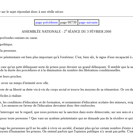
sur le sujet répondait donc à une réelle néces-
page précédente
page 00739
page suivante
e
ASSEMBLÉE NATIONALE - 2
SÉANCE DU 3 FÉVRIER 2000
e profondes remises en cause.
politique.
 la personne.
énitentiaire est bien plus important qu'à l'extérieur. C'est, bien sûr, le signe d'une incapacité à a
pas rare qu'un petit délinquant sorte de prison pour devenir un grand délinquant. Il semble que la s
t de la durée des procédures et à la diminution du nombre des libérations conditionnelles.
et leurs proches.
e avoir un temps d'intimité avec elle.
rte de sa liberté sa dette vis-à-vis du corps social et trouve les moyens de sa réinsertion. Or ces de
iciles à réaliser.
me, les conditions d'éducation et de formation, et notamment d'éducation scolaire des mineurs, exi
er. Les mesures en faveur de l'éducation devraient donc être renforcées.
'interroger sur le regard, que nous portons sur la sanction dans notre démocratie, sur son sens et s
s pour toute personne ? Que vaut un système pénitentiaire qui ne dissuade pas de la récidive et q
age les personnes qu'il ne les aide à vivre en société, d'autant plus qu'un certain nombre d'entre
ns d'humaniser les prisons. On entend parfois que l'opinion publique n'y serait pas prête. C'est p