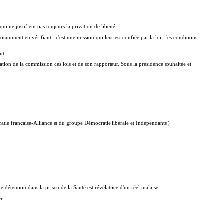
 ne justifient pas toujours la privation de liberté.
otamment en vérifiant - c'est une mission qui leur est confiée par la loi - les conditions
nt.
ation de la commission des lois et de son rapporteur. Sous la présidence souhaitée et
tie française-Alliance et du groupe Démocratie libérale et Indépendants.)
détention dans la prison de la Santé est révélatrice d'un réel malaise.
r.