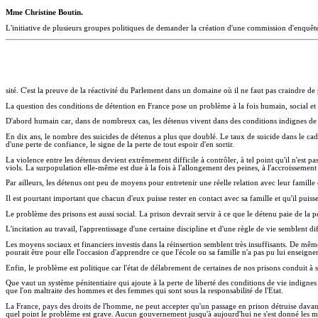
Mme Christine Boutin.
L'initiative de plusieurs groupes politiques de demander la création d'une commission d'enquête 
sité. C'est la preuve de la réactivité du Parlement dans un domaine où il ne faut pas craindre d
La question des conditions de détention en France pose un problème à la fois humain, social et 
D'abord humain car, dans de nombreux cas, les détenus vivent dans des conditions indignes de
En dix ans, le nombre des suicides de détenus a plus que doublé. Le taux de suicide dans le cadre p
d'une perte de confiance, le signe de la perte de tout espoir d'en sortir.
La violence entre les détenus devient extrêmement difficile à contrôler, à tel point qu'il n'est 
viols. La surpopulation elle-même est due à la fois à l'allongement des peines, à l'accroissemen
Par ailleurs, les détenus ont peu de moyens pour entretenir une réelle relation avec leur famille 
Il est pourtant important que chacun d'eux puisse rester en contact avec sa famille et qu'il puiss
Le problème des prisons est aussi social. La prison devrait servir à ce que le détenu paie de la pe
L'incitation au travail, l'apprentissage d'une certaine discipline et d'une règle de vie semblent diff
Les moyens sociaux et financiers investis dans la réinsertion semblent très insuffisants. De mê
pourait être pour elle l'occasion d'apprendre ce que l'école ou sa famille n'a pas pu lui enseign
Enfin, le problème est politique car l'état de délabrement de certaines de nos prisons conduit à s
Que vaut un système pénitentiaire qui ajoute à la perte de liberté des conditions de vie indigne
que l'on maltraite des hommes et des femmes qui sont sous la responsabilité de l'Etat.
La France, pays des droits de l'homme, ne peut accepter qu'un passage en prison détruise davant
quel point le problème est grave. Aucun gouvernement jusqu'à aujourd'hui ne s'est donné les moye