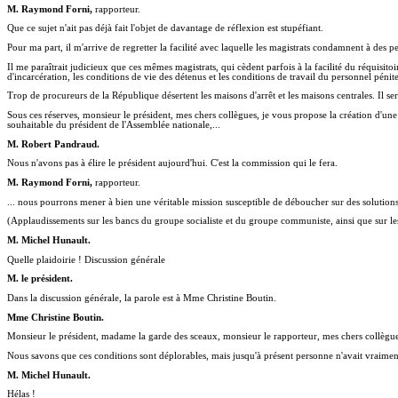
M. Raymond Forni,
rapporteur.
Que ce sujet n'ait pas déjà fait l'objet de davantage de réflexion est stupéfiant.
Pour ma part, il m'arrive de regretter la facilité avec laquelle les magistrats condamnent à des
Il me paraîtrait judicieux que ces mêmes magistrats, qui cèdent parfois à la facilité du réquisito
d'incarcération, les conditions de vie des détenus et les conditions de travail du personnel pénite
Trop de procureurs de la République désertent les maisons d'arrêt et les maisons centrales. Il sera
Sous ces réserves, monsieur le président, mes chers collègues, je vous propose la création d'une
souhaitable du président de l'Assemblée nationale,...
M. Robert Pandraud.
Nous n'avons pas à élire le président aujourd'hui. C'est la commission qui le fera.
M. Raymond Forni,
rapporteur.
... nous pourrons mener à bien une véritable mission susceptible de déboucher sur des solution
(Applaudissements sur les bancs du groupe socialiste et du groupe communiste, ainsi que sur 
M. Michel Hunault.
Quelle plaidoirie ! Discussion générale
M. le président.
Dans la discussion générale, la parole est à Mme Christine Boutin.
Mme Christine Boutin.
Monsieur le président, madame la garde des sceaux, monsieur le rapporteur, mes chers collègues, 
Nous savons que ces conditions sont déplorables, mais jusqu'à présent personne n'avait vraiment
M. Michel Hunault.
Hélas !