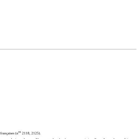
o
s
 françaises (n
2118, 2125).