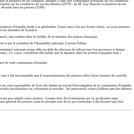
guen et plusieurs de ses collègues, tendant à créer une commission d'enquête sur les conditions
'enquête sur les conditions de vie des détenus (2079) ; de M. Guy Hascoët et plusieurs de ses
 sécurité dans les prisons (2106).
mmissions d'enquête tende à se généraliser. A mon sens c'est une bonne chose, car nous sommes
e du ministère de la justice.
ce, sans tomber dans la facilité, de la situation des prisons françaises.
t et par le président de l'Assemblée nationale, Laurent Fabius.
entation nationale puisse aller au-delà des discours de tribune que l'on prononce à chaque
 il y a peu, considérait elle-même que la situation dans les prisons françaises était «
tion de cette commission d'enquête.
ît tout à fait incontestable que le fonctionnement des prisons relève d'une mission de contrôle
es en cours susceptibles de fixer des limites au travail d'investigation de la commission d'enquête
des involontaires ou volontaires et suicides - les instructions visant d'ailleurs tant des détenus
 pouvons pas remplir notre mission. Compte tenu des événements qui s'y produisent assez
nt général des prisons, mais en prenant soin de ne pas s'intéresser à des dossiers qui font