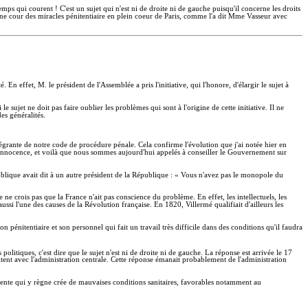
mps qui courent ! C'est un sujet qui n'est ni de droite ni de gauche puisqu'il concerne les droits
une cour des miracles pénitentiaire en plein coeur de Paris, comme l'a dit Mme Vasseur avec
 effet, M. le président de l'Assemblée a pris l'initiative, qui l'honore, d'élargir le sujet à
 sujet ne doit pas faire oublier les problèmes qui sont à l'origine de cette initiative. Il ne
es généralités.
ntégrante de notre code de procédure pénale. Cela confirme l'évolution que j'ai notée hier en
d'innocence, et voilà que nous sommes aujourd'hui appelés à conseiller le Gouvernement sur
ublique avait dit à un autre président de la République : « Vous n'avez pas le monopole du
e ne crois pas que la France n'ait pas conscience du problème. En effet, les intellectuels, les
aussi l'une des causes de la Révolution française. En 1820, Villermé qualifiait d'ailleurs les
on pénitentiaire et son personnel qui fait un travail très difficile dans des conditions qu'il faudra
itiques, c'est dire que le sujet n'est ni de droite ni de gauche. La réponse est arrivée le 17
aitent avec l'administration centrale. Cette réponse émanait probablement de l'administration
manente qui y règne crée de mauvaises conditions sanitaires, favorables notamment au