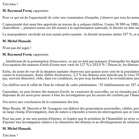
Très bien !
M. Raymond Forni,
rapporteur.
Pour ce qui est de l'opportunité de créer une commission d'enquête, j'observe que tous les aute
L'opportunité doit aussi être appréciée au travers de q uelques chiffres. Contre 36 900 en 1980,
chancellerie -, plusieurs textes ont été soumis à la représentation nationale, le dernier en date s
La surpopulation carcérale est tout autant préoccupante : la densité moyenne atteint 107 %, et
M. Michel Hunault.
N'ont pas été jugés !
M. Raymond Forni,
rapporteur.
... bénéficient de la présomption d'innocence, ce qui ne doit pas manquer d'interpeller les lég
d'occupation des maisons d'arrêt d'outre-mer varie de 127 % à 203,9 % ! Disons-le, les détenus
Enfin, du point de vue de la situation sanitaire observons que quinze pour cent de la population
contre la toxicomanie. Autre chiffre douloureux, 2,3 % des détenus sont infectés par le virus VI
qui, souvent démotivé, cède, dans ces conditions, un peu trop facilement à la revendication jus
Ces chiffres sont le reflet de l'état de vétusté du cadre pénitentiaire : 92 établissements sur 1
Cependant, on peut fermer des maisons d'arrêt, en construire de nouvelles, on ne résoudra pas l
disposant de six mois pour mener à bien les investigations qui lui auront été confiées par l'Asse
J'en arrive aux conclusions de la commission des lois.
Mme Boutin, M. Hascoët et M. Goasguen ont élaboré des propositions ponctuelles, ciblées, portant
un large champ d'investigation, était de nature à répondre à toutes les interrogations que je vie
Pour ma part, je me suis permis d'émettre, et j'espère que le président de l'Assemblée ne m'en v
d'ajouter une investigation relative à la réinsertion des détenus et au développement de solutions 
M. Michel Hunault.
Très bien !