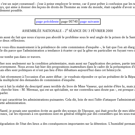
est un sujet consensuel - j'ose à peine employer le terme, car il peut prêter à confusion par les te
ays, qui aime à donner des leçons de droits de l'homme au reste du monde, était capable d'avoir 
idement possible.
page précédente
page 00740
page suivante
e
ASSEMBLÉE NATIONALE - 2
SÉANCE DU 3 FÉVRIER 2000
ussi du fait que nous n'ayons pas abordé le problème sous le seul angle de la prison de la Santé. En
 de deux réflexions.
vous élira massivement à la présidence de cette commission d'enquête -, le fait que l'on ait élargi le
le dis parce que l'administration a tendance à écarter ce qui la gêne en particulier en fuyant vers d
 ne tombe pas dans ce travers.
er non seulement sur la condition pénitentiaire, mais aussi sur l'application des peines, partie i
Gouvernement. Nous avons fait hier des propositions inattendues dans le cadre de la présomption 
is elles sont politiques et n'ont pas lieu d'être débattues aujourd'hui dans cet hémicycle.
a fait récemment à l'occasion d'un autre débat - je voudrais répondre ce qu'un président de la Rép
 la multiplicité des demandes de commission d'enquête.
 à fait la réalité du descriptif assez terrible du livre de Mme Vasseur, qui mérite d'être lu, mais j
'on cherche bien - M. Mermaz, qui est un spécialiste, ne me contredira sans doute pas -, est presque 
parler.
ui caractérise les administrations puissantes. Cela dit, loin de moi l'idée d'attaquer l'administrati
ette administration.
, je posais une question écrite au garde des sceaux de l'époque, qui était proche de mes idées pol
ceaux, car les réponses à ces questions sont en général rédigées par des conseillers qui les sous-tr
a dégradation de l'état des lieux a des conséquences importantes sur la détention. L'humidité per