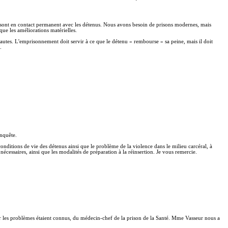
 sont en contact permanent avec les détenus. Nous avons besoin de prisons modernes, mais
ue les améliorations matérielles.
fautes. L'emprisonnement doit servir à ce que le détenu « rembourse » sa peine, mais il doit
.
enquête.
conditions de vie des détenus ainsi que le problème de la violence dans le milieu carcéral, à
cessaires, ainsi que les modalités de préparation à la réinsertion. Je vous remercie.
 car les problèmes étaient connus, du médecin-chef de la prison de la Santé. Mme Vasseur nous a