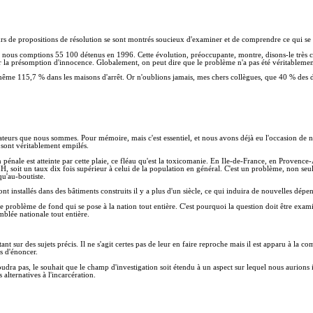
urs de propositions de résolution se sont montrés soucieux d'examiner et de comprendre ce qui se 
 nous comptions 55 100 détenus en 1996. Cette évolution, préoccupante, montre, disons-le très clai
ur la présomption d'innocence. Globalement, on peut dire que le problème n'a pas été véritablement tr
 même 115,7 % dans les maisons d'arrêt. Or n'oublions jamais, mes chers collègues, que 40 % des d
islateurs que nous sommes. Pour mémoire, mais c'est essentiel, et nous avons déjà eu l'occasion de
 sont véritablement empilés.
 pénale est atteinte par cette plaie, ce fléau qu'est la toxicomanie. En Ile-de-France, en Proven
H, soit un taux dix fois supérieur à celui de la population en général. C'est un problème, non seul
qu'au-boutiste.
87 sont installés dans des bâtiments construits il y a plus d'un siècle, ce qui induira de nouvelles
e problème de fond qui se pose à la nation tout entière. C'est pourquoi la question doit être exam
mblée nationale tout entière.
 sur des sujets précis. Il ne s'agit certes pas de leur en faire reproche mais il est apparu à la 
ns d'énoncer.
oudra pas, le souhait que le champ d'investigation soit étendu à un aspect sur lequel nous aurions 
alternatives à l'incarcération.