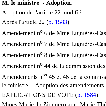
M. le ministre. - Adoption.
Adoption de l'article 22 modifié.
Après l'article 22 (
p. 1583
)
o
Amendement n
6 de Mme Lignières-Cass
o
Amendement n
7 de Mme Lignières-Cass
o
Amendement n
8 de Mme Lignières-Cass
o
Amendement n
44 de la commission des 
o
s
Amendements n
45 et 46 de la commiss
le ministre. - Adoption des amendements 
EXPLICATIONS DE VOTE (
p. 1584
)
Mmes Marie-Jo Zimmermann, Marie-Thér