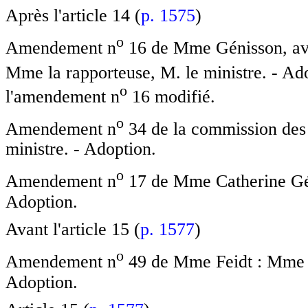
Après l'article 14 (
p. 1575
)
o
Amendement n
16 de Mme Génisson, av
Mme la rapporteuse, M. le ministre. - A
o
l'amendement n
16 modifié.
o
Amendement n
34 de la commission des 
ministre. - Adoption.
o
Amendement n
17 de Mme Catherine Géni
Adoption.
Avant l'article 15 (
p. 1577
)
o
Amendement n
49 de Mme Feidt : Mme la
Adoption.