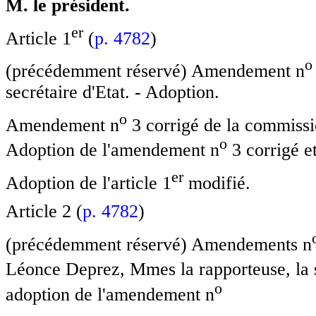
M. le président.
e
r
Article 1
(
p. 4782
)
o
(précédemment réservé) Amendement n
secrétaire d'Etat. - Adoption.
o
Amendement n
3 corrigé de la commissio
o
Adoption de l'amendement n
3 corrigé et
e
r
Adoption de l'article 1
modifié.
Article 2 (
p. 4782
)
(précédemment réservé) Amendements n
Léonce Deprez, Mmes la rapporteuse, la s
o
adoption de l'amendement n