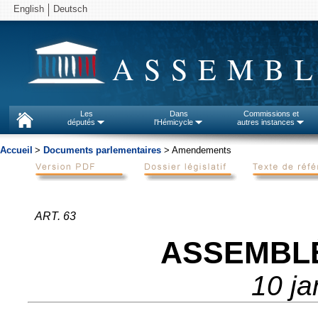
English
Deutsch
ASSEMBL
Les
Dans
Commissions et
députés
l'Hémicycle
autres instances
Accueil
>
Documents parlementaires
> Amendements
ART. 63
ASSEMBL
10 ja