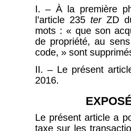
I.
– À la première p
l’article 235
ter
ZD du
mots : « que son acqu
de propriété, au sens
code, » sont supprimé
II.
–
Le présent articl
2016.
EXPOSÉ
Le présent article a p
taxe sur les transacti