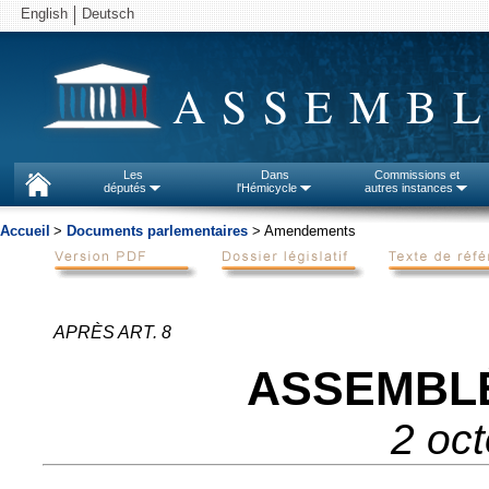
English
Deutsch
ASSEMBL
Les
Dans
Commissions et
députés
l'Hémicycle
autres instances
Accueil
>
Documents parlementaires
> Amendements
APRÈS ART. 8
ASSEMBL
2 oc