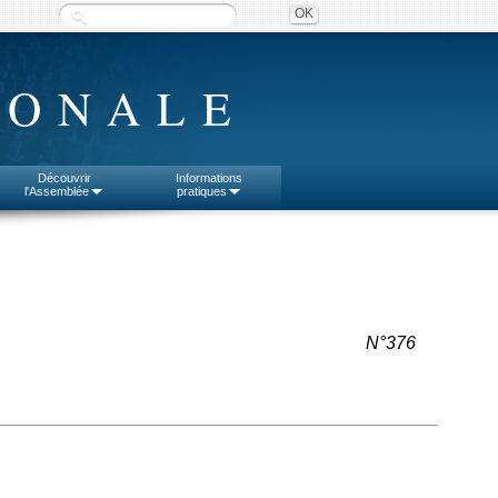
IONALE
Découvrir
Informations
l'Assemblée
pratiques
N°376