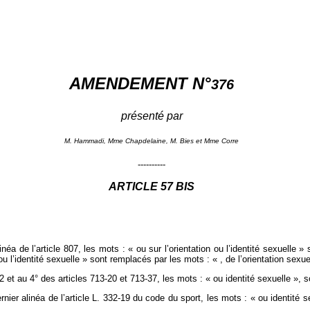
AMENDEMENT N°
376
présenté par
M. Hammadi, Mme Chapdelaine, M. Bies et Mme Corre
----------
ARTICLE 57 BIS
néa de l’article 807, les mots : « ou sur l’orientation ou l’identité sexuelle »
 ou l’identité sexuelle » sont remplacés par les mots : « , de l’orientation sexue
‑22 et au 4° des articles 713‑20 et 713‑37, les mots : « ou identité sexuelle »,
dernier alinéa de l’article L. 332‑19 du code du sport, les mots : « ou identité