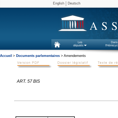
English
Deutsch
AS
Les
Dans
députés
l'Hémicyc
Accueil
>
Documents parlementaires
> Amendements
ART. 57 BIS