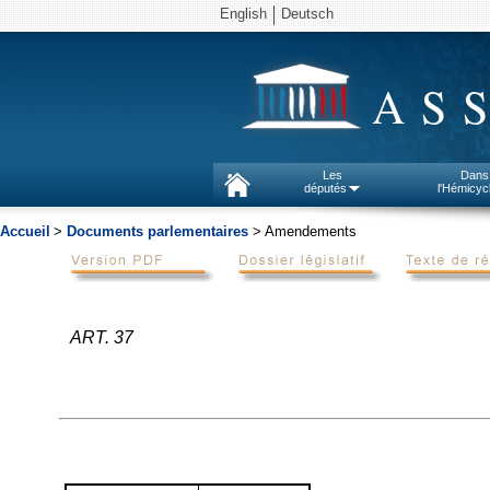
English
Deutsch
AS
Les
Dans
députés
l'Hémicyc
Accueil
>
Documents parlementaires
> Amendements
ART. 37