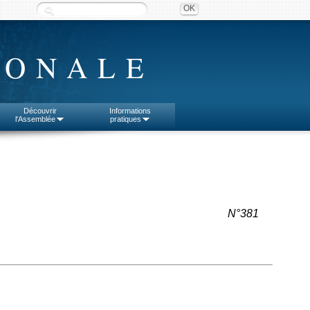
IONALE
Découvrir
Informations
l'Assemblée
pratiques
N°381