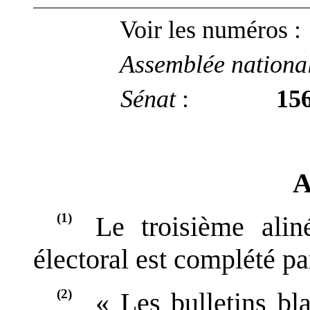
Voir les numéros
:
Assemblée nationa
Sénat
:
15
A
(1)
Le troisième alin
électoral est complété pa
(2)
«
Les bulletins b