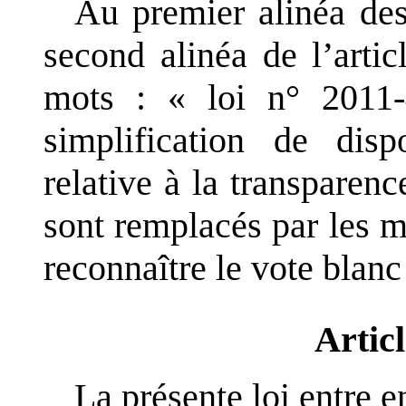
Au premier alinéa des 
second
alinéa de l
’
artic
mots
: «
loi
n°
2011
simplification de disp
relative à la transparenc
sont remplacés par les
m
reconnaître le vote blanc
Articl
La présente loi entre e