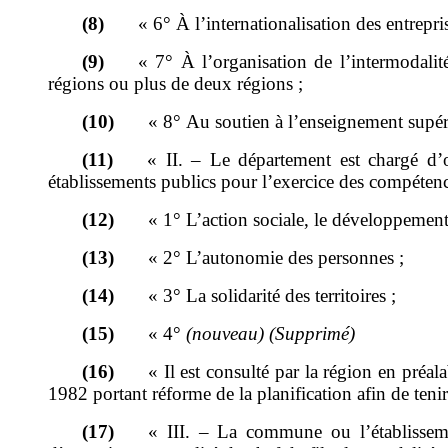
(8)
«
6°
À l
’
internationalisation des entrepri
(9)
«
7°
À l
’
organisation de l
’
intermodalit
régions ou plus de deux régions
;
(10)
«
8°
Au soutien à l
’
enseignement supéri
(11)
«
II.
–
Le département est chargé d
’
établissements publics pour l
’
exercice des compétenc
(12)
«
1°
L
’
action sociale,
le
développement
(13)
«
2°
L
’
autonomie des personnes
;
(14)
«
3°
La solidarité des territoires
;
(15)
«
4°
(nouveau)
(
Supprimé
)
(16)
«
Il est consulté par la région en préal
1982 portant réforme de la planification afin de tenir
(17)
«
III.
–
La commune ou l
’
établisse