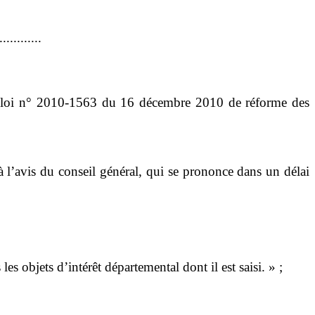
............
loi
n°
2010-1563 du 16
décembre 2010 de réforme des
à l
’
avis du conseil général, qui se prononce dans un délai
s les objets d
’
intérêt départemental dont il est saisi.
»
;