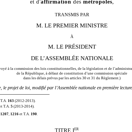
et d'
affirmation
des
métropoles
,
TRANSMIS PAR
M. LE
PREMIER MINISTRE
à
M. LE PRÉSIDENT
DE L’ASSEMBLÉE NATIONALE
voyé
à la commission des lois constitutionnelles, de la législation et de l’administr
de la République, à défaut de constitution d’une commission spéciale
dans les délais prévus par les articles 30 et 31 du Règlement.)
e,
le projet
de loi
,
modifié
par l’Assemblée nationale en
première
lecture
 T.A.
163
(20
1
2
-20
1
3
).
et
T.A.
5
(20
1
3
-20
1
4
).
1207
,
1216
et T.A.
190
.
ER
TITRE I