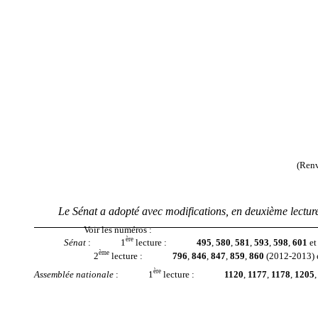
(Ren
Le Sénat a
adopté avec modifications
, en
deuxième
lectur
Voir les numéros
:
ère
Sénat
:
1
lecture
:
495
,
580
,
581
,
593
,
598
,
601
et
è
m
e
2
lecture
:
796
,
846
,
847
,
859
,
860
(20
12
-20
13
)
ère
Assemblée nationale
:
1
lecture
:
1120
,
1177
,
1178
,
1205
,