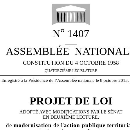
°
N
1407
_____
ASSEMBLÉE NATIONAL
CONSTITUTION DU 4 OCTOBRE 1958
QUATORZIÈME
LÉGISLATURE
Enregistré à la Présidence de l’Assemblée nationale le
8
octobre
201
3
.
PRO
JET
DE LOI
ADOPT
É
AVEC MODIFICATIONS
PAR LE SÉNAT
EN
DEUXIÈME
LECTURE
,
de
modernisation
de l'
action publique territori