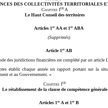
NCES DES COLLECTIVITÉS TERRITORIALES E
ER
Chapitre I
A
Le Haut Conseil des territoires
er
er
Articles 1
AA et 1
ABA
(Supprimés)
er
Article 1
AB
de des juridictions financières est complété par un article 
s établit chaque année un rapport portant sur la situatio
lement et au Gouvernement.
»
ER
Chapitre I
Le rétablissement de la clause de compétence générale
er
er
Articles 1
A et 1
B