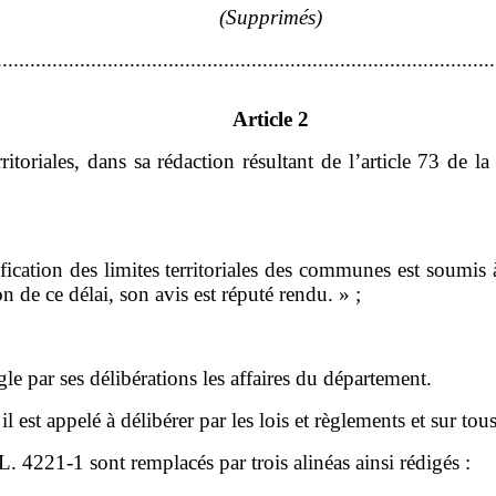
(Supprimés)
..........................................................................................
Article 2
ritoriales, dans sa rédaction résultant de l
’
article
73 de la 
:
ication des limites territoriales des communes est soumis 
on de ce délai, son avis est réputé rendu.
»
;
gle par ses délibérations les affaires du département.
 il est appelé à délibérer par les lois et règlements et sur tou
 L.
4221-1 sont
remplacés par
trois
alinéas ainsi rédigés
: