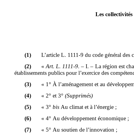
Les collectivités
(1)
L
’
article
L.
1111-9 du code général des col
(2)
«
Art.
L.
1111-9.
–
I.
–
La région est ch
établissements publics pour l
’
exercice des compétenc
(3)
«
1°
À l’
aménagement et au développemen
(4)
«
2°
et 3°
(Supprimés)
(5)
«
3°
bis
Au climat et à l
’
énergie
;
(6)
«
4°
Au développement économique
;
(7)
«
5°
Au soutien de l
’
innovation
;