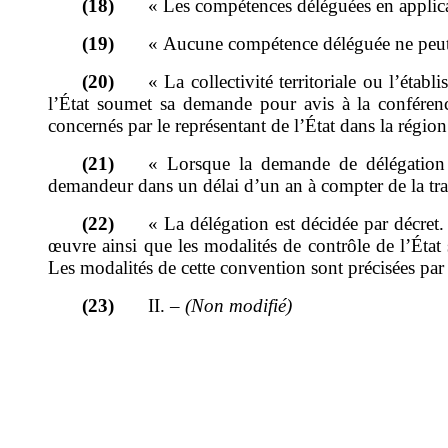
(18)
«
Les compétences déléguées en applicat
(19)
«
Aucune compétence déléguée ne peut 
(20)
«
La collectivité territoriale ou l
’
établi
l
’
État soumet sa demande pour avis à la conférence
concernés par le représentant de l
’
État dans la région
(21)
«
Lorsque la demande de délégation e
demandeur dans un délai d
’
un an à compter de la t
(22)
«
La délégation est décidée par décret.
œuvre ainsi que les modalités de contrôle de l
’
État 
Les modalités de cette convention sont précisées par
(23)
II.
–
(Non modifié)