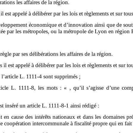
ations les affaires de la région.
 il est appelé à délibérer par les lois et règlements et sur tou
développement économique et d
’
innovation
ainsi que de sou
tée par les métropoles, ou la métropole de Lyon en région R
règle par ses délibérations les affaires de la région.
s il est appelé à délibérer par les lois et règlements et sur to
 l
’
article L.
1111-4 sont supprimés
;
ticle L.
1111-8, les mots
:
«
,
qu
’
il s
’
agisse d
’
une comp
st inséré un article
L.
1111-8-1 ainsi rédigé
:
t en cause des intérêts nationaux et dans les domaines prév
 de coopération intercommunale à fiscalité propre qui en fai