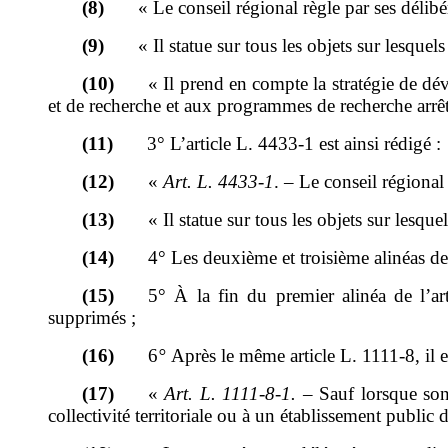
(8)
«
Le conseil régional règle par ses délibér
(9)
«
Il statue sur tous les objets sur lesquels
(10)
«
Il prend en compte la stratégie de 
et
de recherche et
aux programmes de recherche
arrê
(11)
3°
L
’
article
L.
4433-1 est ainsi rédigé
:
(12)
«
Art.
L.
4433-1
.
–
Le conseil régional 
(13)
«
Il statue sur tous les objets sur lesquel
(14)
4°
Les deuxième et troisième alinéas de
(15)
5°
À la fin du premier alinéa de l
’
ar
supprimés
;
(16)
6
°
Après le même article
L.
1111-8, il e
(17)
«
Art.
L.
1111-8-1.
–
Sauf lorsque son
collectivité territoriale ou à un établissement public