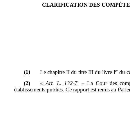
CLARIFICATION DES COMPÉTE
(1)
er
Le chapitre II du titre III du livre I
du co
(2)
«
Art.
L.
132-7.
–
La Cour des compte
établissements publics. Ce rapport est remis au Par