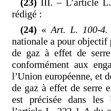
(23)
III.
–
L
’
article
L.
rédigé
:
(24)
«
Art.
L.
100
‑
4.
nationale a pour objectif
de gaz à effet de serr
conformément aux enga
l
’
Union européenne, et de
de gaz à effet de serre e
est précisée dans les