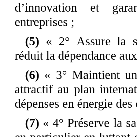
d
’
innovation et gara
entreprises
;
(5)
«
2°
Assure la s
réduit la dépendance aux
(6)
«
3°
Maintient un
attractif au plan interna
dépenses en énergie de
(7)
«
4°
Préserve la s