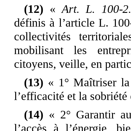
(12)
«
Art.
L.
100
‑
2
définis à l
’
article
L.
100
collectivités territori
mobilisant
les entrepr
citoyens,
veille, en partic
(13)
«
1°
Maîtriser l
l
’
efficacité et la sobriét
(14)
«
2°
Garantir a
l
’
accès à l
’
énergie, bi