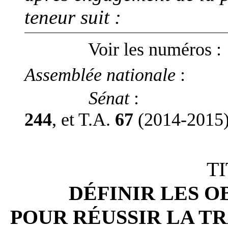
teneur suit
:
Voir les numéros
:
Assemblée nationale
:
Sénat
:
2
44
,
et T.A.
67
(20
1
4
-20
1
5
TI
DÉFINIR LES 
POUR RÉUSSIR LA T