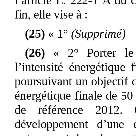
l
’
article
L.
222
‑
1
A du c
fin, elle vise à
:
(25)
«
1°
(Supprimé)
(26)
«
2°
Porter l
l
’
intensité énergétique f
poursuivant un objectif
énergétique finale de
50
de référence
2012.
Ce
développement d
’
une é