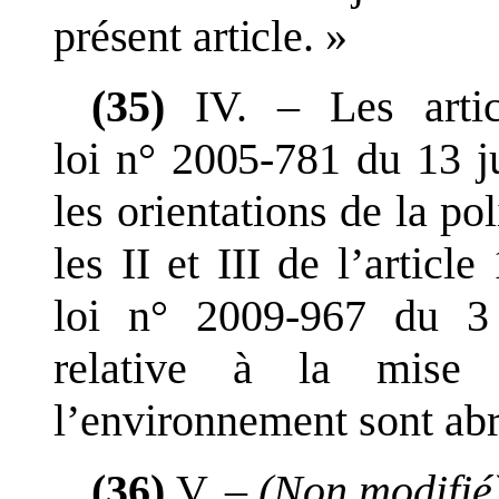
présent article.
»
(35)
IV.
–
Les artic
loi
n°
2005
‑
781 du 13
j
les orientations de la pol
les
II et
III de l
’
article
loi
n°
2009
‑
967 du 3
relative à la mise
l
’
environnement sont ab
(36)
V.
–
(Non modifié