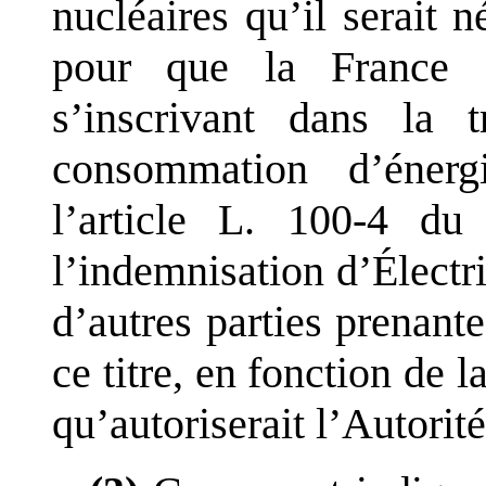
nucléaires qu
’
il serait 
pour que la France a
s
’
inscrivant dans la t
consommation d
’
éner
l
’
article
L.
100-4 du
l
’
indemnisation d
’
Électr
d
’
autres parties prenant
ce titre, en fonction de l
qu
’
autoriserait l
’
Autorité