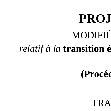
PRO
MODIFI
relatif
à la
transition 
(P
rocé
TRA