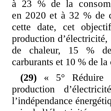
à
23
% de la
consom
en
2020 et à
32
% de c
cette date, cet object
production d
’
électricité,
de chaleur, 15
% de
carburants et
10
% de la
(29)
«
5°
Réduire 
production d
’
électric
l
’
indépendance énergétiq