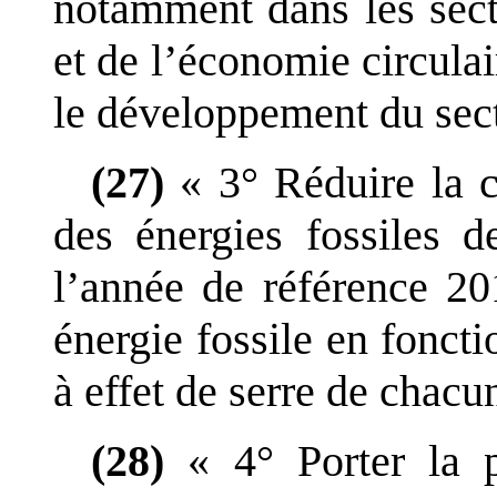
notamment dans les sect
et de l
’
économie circulair
le développement du sect
(27)
«
3°
Réduire la 
des énergies fossiles d
l
’
année de référence
20
énergie fossile en foncti
à effet de serre de chacu
(28)
«
4°
Porter la 