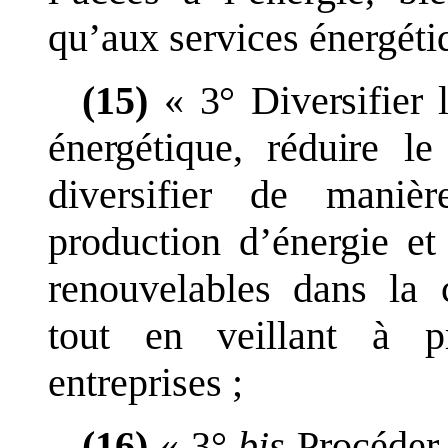
qu
’
aux services énergéti
(15)
«
3°
Diversifier 
énergétique, réduire l
diversifier de maniè
production d
’
énergie et
renouvelables dans la
tout en veillant à pr
entreprises
;
(16)
«
3°
bis
Procéder 