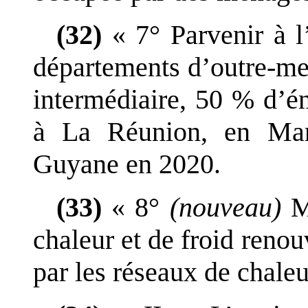
(32)
«
7°
Parvenir à l
départements d
’
outre
‑
me
intermédiaire, 50
% d
’
é
à La
Réunion, en Mar
Guyane en
2020.
(33)
«
8°
(nouveau)
M
chaleur et de froid renou
par les réseaux de chaleur