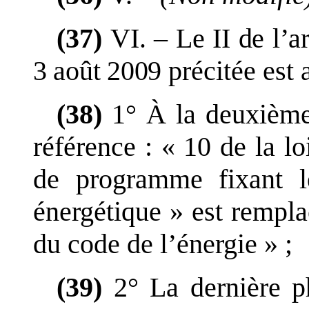
(37)
VI.
–
Le
II de l
’
ar
3
août
2009
précitée est 
(38)
1°
À la deuxième
référence
: «
10 de la lo
de programme fixant le
énergétique
» est rempla
du code de l
’
énergie
»
;
(39)
2°
La dernière p