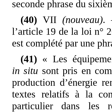
seconde phrase du sixièm
(40)
VII
(nouveau)
.
l
’
article
19 de la loi
n°
2
est complété par une phr
(41)
«
Les équipemen
in
situ
sont pris en co
production d
’
énergie re
textes relatifs à la co
particulier dans les 