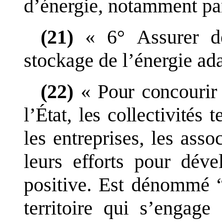
d
’
énergie, notamment par
(21)
«
6°
Assurer d
stockage de l
’
énergie ad
(22)
«
Pour concourir 
l
’
État, les collectivités
te
les entreprises, les asso
leurs efforts pour déve
positive. Est dénommé “t
territoire qui s
’
engage 