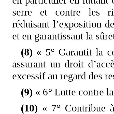
en particulier en luttant 
serre et contre les ri
réduisant l
’
exposition de
et en garantissant la sûre
(8)
«
5°
Garantit la c
assurant un droit d
’
accè
excessif au regard des r
(9)
«
6
°
Lutte contre l
(10)
«
7°
Contribue 