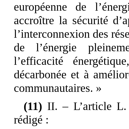
européenne de l
’
énerg
accroître la sécurité d
’
a
l
’
interconnexion des rése
de l
’
énergie pleinem
l
’
efficacité énergétiq
décarbonée
et à amélior
communautaires.
»
(11)
II.
–
L
’
article
L.
rédigé
: