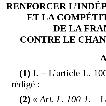
RENFORCER L
’
INDÉ
ET LA COMPÉTI
DE LA FRA
CONTRE LE CHA
A
(1)
I.
–
L
’
article
L.
10
rédigé
:
(2)
«
Art.
L.
100
‑
1.
–
L