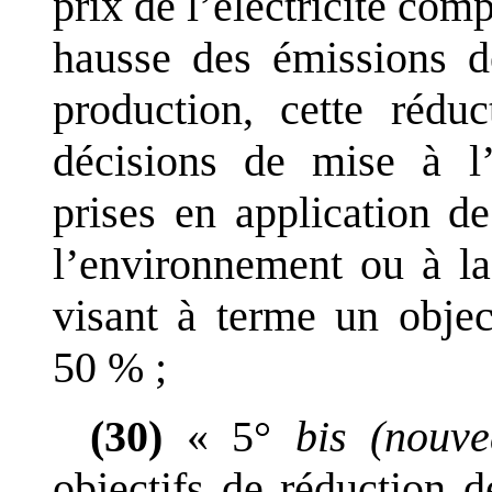
prix de l
’
électricité comp
hausse des émissions d
production, cette rédu
décisions de mise à l
prises en application de
l
’
environnement ou à l
visant à terme un objec
50
%
;
(30)
«
5°
bis
(nouve
objectifs de réduction 