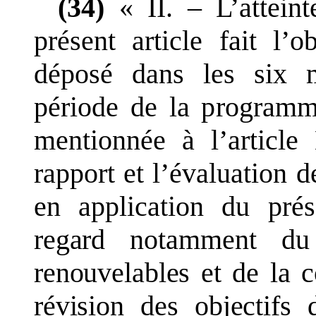
(34)
«
II.
–
L
’
attein
présent article fait l
’
ob
déposé dans les six m
période de la programma
mentionnée à l
’
article
rapport et l
’
évaluation d
en application du pré
regard
notamment
du
renouvelables et de la c
révision des objectifs