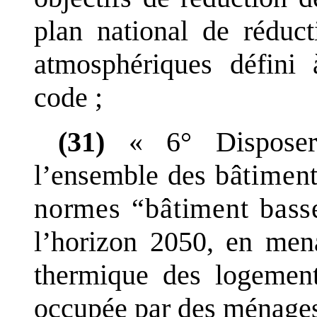
plan national de réduc
atmosphériques défini 
code
;
(31)
«
6°
Dispose
l
’
ensemble des
bâtiment
normes “bâtiment bass
l
’
horizon
2050, en mena
thermique des logement
occupée par des ménage