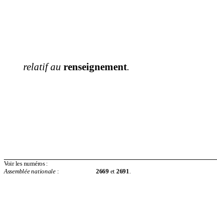
r
e
latif au
renseignement
.
Voir le
s
numéro
s
:
Assemblée nationale
:
2669
et
2691
.