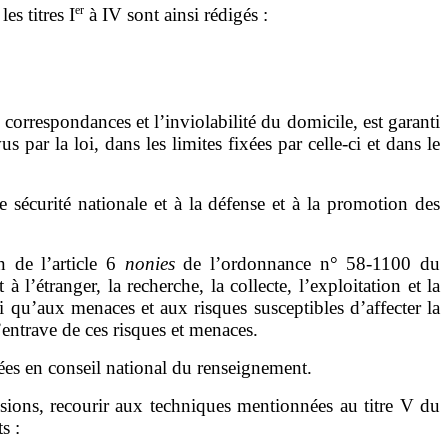
er
les titres
I
à
IV sont ainsi rédigés :
 correspondances et l
’
inviolabilité du domicile, est garanti
us par la loi, dans les limites fixées par celle
‑
ci et dans le
 sécurité nationale et à la
défense et à la promotion
des
n de l
’
article
6
nonies
de l
’
ordonnance n°
58
‑
1100
du
t à l
’
étranger, la recherche, la collecte, l
’
exploitation et la
i qu
’
aux menaces et aux risques susceptibles d
’
affecter la
’
entrave de ces risques et menaces.
ées en conseil national du renseignement.
ssions, recourir aux techniques
mentionnées
au titre
V du
ts
: