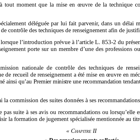
à tout moment que la mise en œuvre de la technique conc
écialement déléguée par lui fait parvenir, dans un délai
de contrôle des techniques de renseignement afin de justifie
 lorsque l
’
introduction prévue à l
’
article L.
853
‑
2
du prése
nseignement porte sur un membre d
’
une des professions
ou
ission nationale de contrôle des techniques de rense
e de recueil de renseignement a été mise en œuvre en mécon
né ainsi qu
’
au Premier ministre une recommandation
tendant
ai la commission des suites données à ses recommandations
e pas suite à ses avis ou recommandations ou lorsqu
’
elle 
isir la formation de jugement spécialisée mentionnée au titr
«
Chapitre II