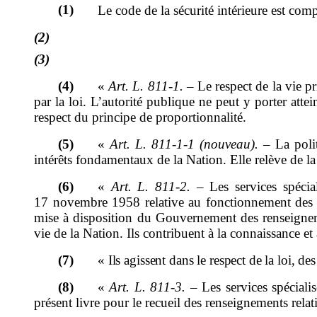
(1)
Le
code de la sécurité int
érieure est comp
(2)
(3)
(4)
«
Art. L.
811
‑
1.
–
Le respect de la vie p
par la loi. L
’
autorité publique ne peut y porter attei
respect du principe de proportionnalité.
(5)
«
Art.
L.
811
‑
1
‑
1
(nouveau)
.
–
La poli
intérêts fondamentaux de la Nation.
Elle relève de l
(6)
«
Art.
L.
811
‑
2.
–
Les services spécia
17
novembre 1958 relative au fonctionnement des 
mise à disposition du Gouvernement des renseigneme
vie de la Nation. Ils contribuent à la connaissance et 
(7)
«
Ils agissent dans le respect de la loi, 
(8)
«
Art.
L.
811
‑
3.
–
Les services spécial
présent livre
pour le recueil
des renseignements relati