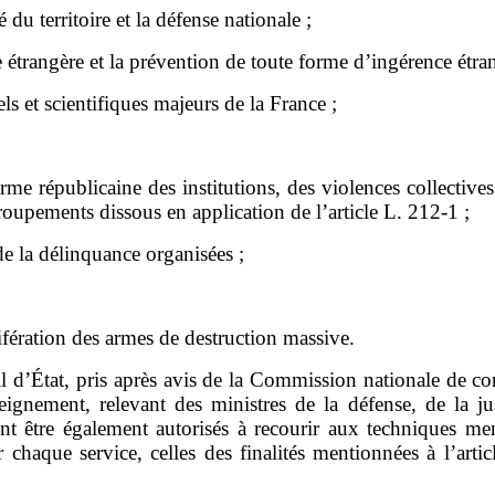
é du territoire et la défense nationale
;
e étrangère et la prévention de toute forme d
’
ingérence étra
els et scientifiques majeurs
de la France
;
orme républicaine des institutions, des violences collectives 
roupement
s
dissous
en application de l
’
article
L.
212
‑
1
;
 de la délinquance organisées
;
lifération des armes de destruction massive
.
l d
’
État
, pris après avis de la Commission nationale de c
seignement, relevant des ministres
de la défense
, de la ju
 être également autorisés à recourir aux techniques
men
 chaque service, celles des finalités mentionnées à l
’
artic