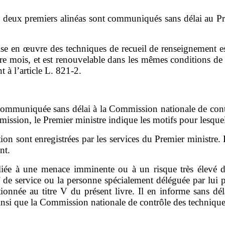
x
deux premiers
alinéas sont communiqués sans délai au Pr
ise en œuvre des techniques de recueil de renseignement e
re mois, et est renouvelable dans les mêmes conditions de 
t à l
’
article L.
821
‑
2.
communiquée sans délai à la
Commission nationale de cont
ission, le Premier ministre indique les motifs pour lesquel
tion sont enregistrées par les services du Premier
ministre.
nt.
liée à une menace imminente ou à un risque très élevé d
f de service ou la personne spécialement déléguée par lui 
onnée au titre V du présent livre. Il en informe sans dé
nsi que la Commission nationale de contrôle des techniques