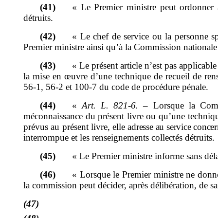
(41)
«
Le Premier ministre peut ordonner 
détruits.
(42)
«
Le chef de service ou la personne sp
Premier ministre ainsi qu
’
à la Commission nationale 
(43)
«
Le présent article n
’
est pas applicable
la mise en œuvre d
’
une technique de recueil de re
56
‑
1, 56
‑
2 et 100
‑
7 du code de procédure pénale.
(44)
«
Art.
L.
821
‑
6.
–
Lorsque la Comm
méconnaissance du présent livre ou qu
’
une techniqu
prévus au présent
livre
, elle
adresse au service concer
interrompue et les renseignements collectés détruits.
(45)
«
Le Premier ministre informe sans dél
(46)
«
Lorsque le Premier ministre ne donn
la commission peut décider, après délibération, de sa
(47)