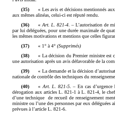
(35)
«
Les avis et déci
sions mentionnés
au
aux
mêmes
alinéas, celui-ci est réputé rendu
.
(36)
«
Art.
L.
821
‑
4.
–
L
’
autorisation de m
par lui déléguées, pour une durée maximale de quat
les mêmes motivations et mentions que celles figuran
(37)
«
1°
à 4°
(Supprimé
s
)
(38)
«
La décision du Premier ministre
e
st 
une autorisation après un avis défavorable de la comm
(39)
«
La demande et la décision d
’
autorisa
nationale de contrôle des techniques du renseigneme
(40)
«
Art.
L.
821
‑
5.
–
En cas d
’
urgence 
dérogation aux articles L.
821-1 à L.
821-4, le che
d
’
une technique
de recueil de renseignement menti
ministre ou l
’
une des personnes par
eux
déléguées ai
prévues à l
’
article L. 821-6
.