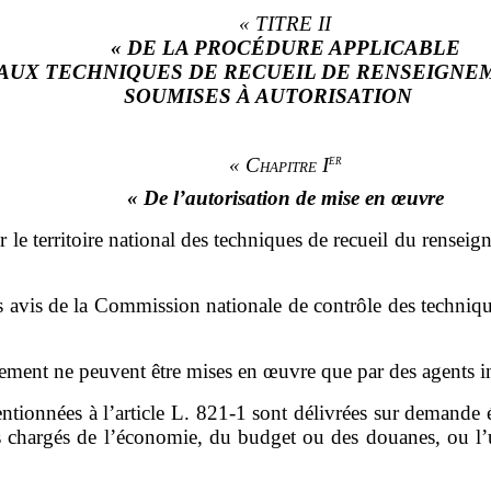
«
TITRE II
«
DE LA PROCÉDURE APPLICABLE
AUX TECHNIQUES DE RECUEIL DE RENSEIGNE
SOUMISES À AUTORISATION
er
«
Chapitre I
«
De l
’
autorisation de mise en œuvre
le territoire national des techniques de recueil du ren
seig
ès avis de la Commission nationale de contrôle des techniq
nement ne peuvent être mises en œuvre que par des agents i
ntionnées à l
’
article L.
821
‑
1 sont délivrées sur
demande éc
 chargés de l
’
économie, du budget ou des douanes, ou l
’