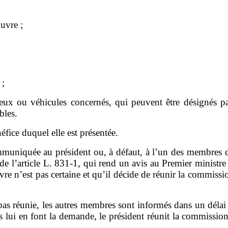
œuvre
;
;
ieux ou véhicules concernés
, qui peuvent être désignés par
bles
.
fice duquel elle est présentée.
uniquée au président ou, à défaut, à l
’
un des membres d
de l
’
article L.
831
‑
1, qui rend un avis au Premier ministre
ivre n
’
est pas certaine et qu
’
il décide de réunir la commissio
pas réunie, les autres membres sont informés dans un délai
lui en font la demande, le président réunit la commissio