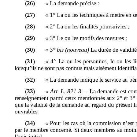
(26)
«
La demande précise
:
(27)
«
1°
La ou les techniques à mettre en 
(28)
«
2°
La ou les finalités poursuivies
;
(29)
«
3°
Le ou les motifs des mesures
;
(30)
«
3°
bis
(nouveau)
La durée de validité
(31)
«
4°
La ou les personnes, le ou les l
lorsqu
’
ils ne sont pas connus mais aisément identifia
(32)
«
La demande indique le service au béné
(33)
«
Art.
L.
821
‑
3.
–
La demande est comm
renseignement parmi ceux mentionnés aux 2° et 3° 
que la validité de la demande au regard du présent l
ouvrables
.
(34)
«
Pour les cas où la commission n
’
est 
par le membre concerné. Si deux membres au moins 
l
’
avis initial.