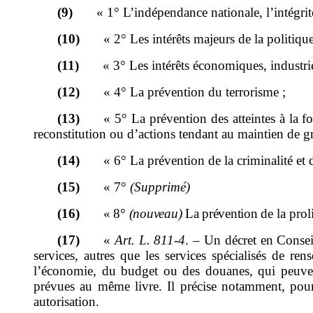
(9)
«
1°
L
’
indépendance nationale, l
’
intégrit
(10)
«
2°
Les intérêts majeurs de la politiqu
(11)
«
3°
L
es intérêts économiques
, industri
(12)
«
4°
La prévention du terrorisme
;
(13)
«
5°
La prévention
des atteintes à la f
reconstitution ou
d
’
actions tendant au
maintien de g
(14)
«
6°
La prévention de la criminalité et
(15)
«
7°
(Supprimé)
(16)
«
8
°
(nouveau)
La prévention
de la pro
(17)
«
Art.
L.
811
‑
4
.
–
Un décret en Consei
services
,
autres que les services spécialisés de ren
l
’
économie, du budget ou des douanes, qui peuvent
prévues
au même
livre. Il précise notamment, pour
autorisation.