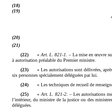
(18)
(19)
(20)
(21)
(22)
«
Art.
L.
821
‑
1.
–
La mise en œuvre sur 
à autorisation préalable du Premier ministre.
(23)
«
Les autorisations sont délivrées, apr
six personnes spécialement déléguées par lui.
(24)
«
Les techniques de recueil de renseig
(25)
«
Art.
L.
821
‑
2.
–
Les autorisations me
l
’
intérieur, du ministre de la justice ou des
ministres
déléguées.