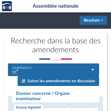
Accèder
Aller au contenu
Aller en bas de la page
Assemblée nationale
à la
page
d'accueil
Résultats >
Recherche dans la base des
amendements
Législature
e
15
Suivre les amendements en discussion
Dossier concerné / Organe
examinateur
Dossier législatif