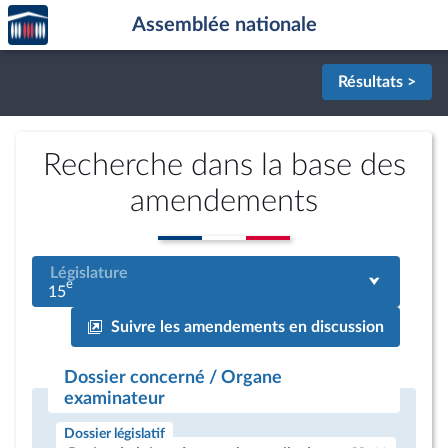
Accèder
Aller au contenu
Aller en bas de la page
Assemblée nationale
à la
page
d'accueil
Résultats >
Recherche dans la base des
amendements
Législature
e
15
Suivre les amendements en discussion
Dossier concerné / Organe
examinateur
Dossier législatif