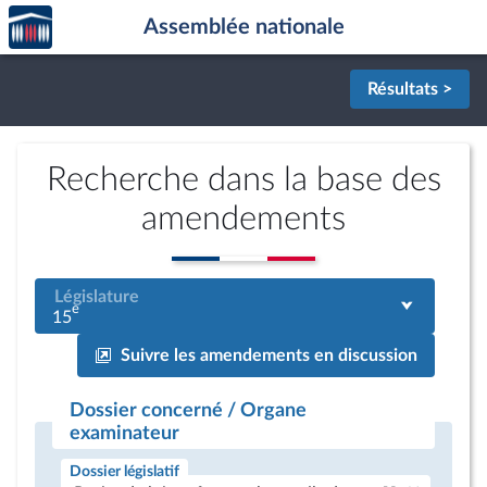
Accèder
Aller au contenu
Aller en bas de la page
Assemblée nationale
à la
page
d'accueil
Résultats >
Recherche dans la base des
amendements
Législature
e
15
Suivre les amendements en discussion
Dossier concerné / Organe
examinateur
Dossier législatif