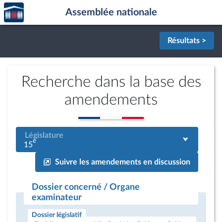
Accèder
Aller au contenu
Aller en bas de la page
Assemblée nationale
à la
page
d'accueil
Résultats >
Recherche dans la base des
amendements
Législature
e
15
Suivre les amendements en discussion
Dossier concerné / Organe
examinateur
Dossier législatif