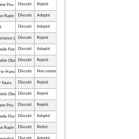
Discuté
Rejeté
27 novembre 2017
ane Peu
ocrate et républicaine
Discuté
Adopté
15 novembre 2017
Commission
e Rupin
que en Marche
Discuté
Adopté
27 novembre 2017
t
Discuté
Rejeté
27 novembre 2017
tance Le Grip
icains
Discuté
Adopté
27 novembre 2017
elle Florennes
 Démocrate et apparentés
Discuté
Rejeté
15 novembre 2017
Commission
ièle Obono
insoumise
Discuté
Non soutenu
15 novembre 2017
Commission
e-France Lorho
Discuté
Rejeté
27 novembre 2017
r Faure
Gauche
Discuté
Rejeté
27 novembre 2017
ièle Obono
insoumise
Discuté
Rejeté
27 novembre 2017
ane Peu
ocrate et républicaine
Discuté
Adopté
15 novembre 2017
Commission
elle Florennes
 Démocrate et apparentés
Discuté
Retiré
27 novembre 2017
e Rupin
que en Marche
Discuté
Adopté
15 novembre 2017
Commission
rnalicis