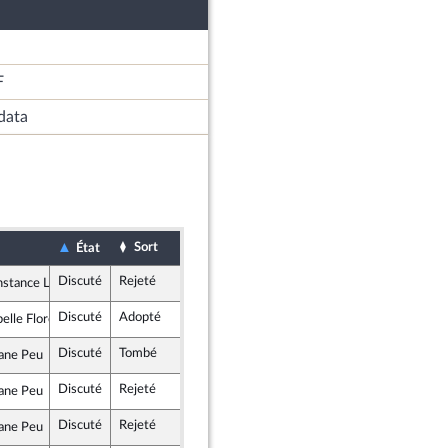
F
data
Sort
Date d'examen
Examiné par
État
Discuté
Rejeté
27 novembre 2017
tance Le Grip
icains
Discuté
Adopté
15 novembre 2017
Commission
elle Florennes
 Démocrate et apparentés
Discuté
Tombé
15 novembre 2017
Commission
ane Peu
ocrate et républicaine
Discuté
Rejeté
27 novembre 2017
ane Peu
ocrate et républicaine
Discuté
Rejeté
27 novembre 2017
ane Peu
ocrate et républicaine