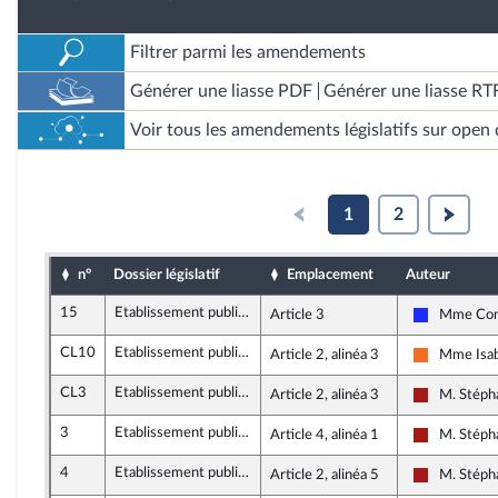
Filtrer parmi les amendements
Générer une liasse PDF
Générer une liasse RT
Voir tous les amendements législatifs sur open 
1
2
n°
Dossier législatif
Emplacement
Auteur
15
Etablissement public Paris La Défense
Article 3
Mme Cons
Les Républ
CL10
Etablissement public Paris La Défense
Article 2, alinéa 3
Mme Isab
Mouvement
CL3
Etablissement public Paris La Défense
Article 2, alinéa 3
M. Stéph
Gauche dém
3
Etablissement public Paris La Défense
Article 4, alinéa 1
M. Stéph
Gauche dém
4
Etablissement public Paris La Défense
Article 2, alinéa 5
M. Stéph
Gauche dém