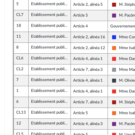
5
Etablissement public Paris La Défense
Article 2, alinéa 5
M. Stéph
Gauche dém
CL7
Etablissement public Paris La Défense
Article 5
M. Pacôm
La Républi
18
Etablissement public Paris La Défense
Article 4
Gouvernemen
11
Etablissement public Paris La Défense
Article 2, alinéa 16
Mme Cons
Les Républ
8
Etablissement public Paris La Défense
Article 2, alinéa 12
Mme Isab
Mouvement
CL6
Etablissement public Paris La Défense
Article 4, alinéa 1
Mme Dan
La France 
CL2
Etablissement public Paris La Défense
Article 7, alinéa 3
Mme Mari
Non inscrit
7
Etablissement public Paris La Défense
Article 4, alinéa 1
M. Olivie
Nouvelle 
1
Etablissement public Paris La Défense
Article 4, alinéa 1
Mme Dan
La France 
6
Etablissement public Paris La Défense
Article 7, alinéa 3
M. Stéph
Gauche dém
CL13
Etablissement public Paris La Défense
Article 5
Mme Isab
Mouvement
12
Etablissement public Paris La Défense
Article 4, alinéa 3
M. Pacôm
La Républi
CL5
Etablissement public Paris La Défense
Article 5
M. Ugo Be