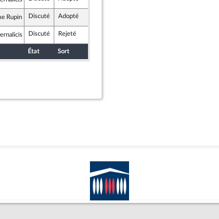
insoumise
Discuté
Adopté
15 novembre 2017
Commission
e Rupin
que en Marche
Discuté
Rejeté
27 novembre 2017
rnalicis
insoumise
État
Sort
Date d'examen
Examiné par