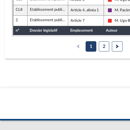
La France 
CL8
Etablissement public Paris La Défense
Article 4, alinéa 1
M. Pacôm
La Républi
2
Etablissement public Paris La Défense
Article 7
M. Ugo Be
La France 
n°
Dossier législatif
Emplacement
Auteur
1
2