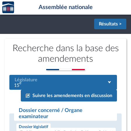
Accèder
Aller au contenu
Aller en bas de la page
Assemblée nationale
à la
page
d'accueil
Résultats >
Recherche dans la base des
amendements
Législature
e
15
Suivre les amendements en discussion
Dossier concerné / Organe
examinateur
Dossier législatif