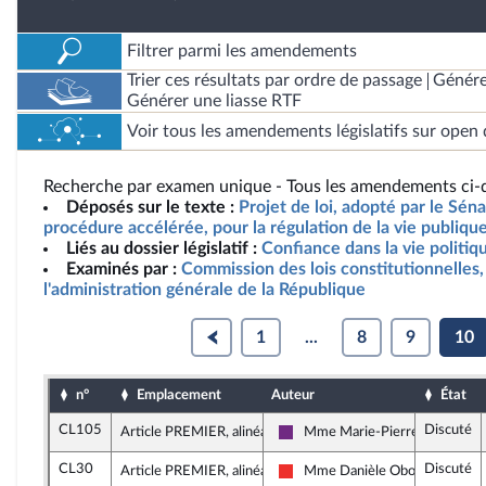
Filtrer parmi les amendements
Trier ces résultats par ordre de passage
Génére
Générer une liasse RTF
Voir tous les amendements législatifs sur open 
Recherche par examen unique - Tous les amendements ci-d
Déposés sur le texte :
Projet de loi, adopté par le Sén
procédure accélérée, pour la régulation de la vie publique
Liés au dossier législatif :
Confiance dans la vie politiq
Examinés par :
Commission des lois constitutionnelles, 
l'administration générale de la République
1
...
8
9
10
n°
Emplacement
Auteur
État
CL105
Discuté
Article PREMIER, alinéa 4
Mme Marie-Pierre Rixain
La République en Marche
CL30
Discuté
Article PREMIER, alinéa 4
Mme Danièle Obono
La France insoumise