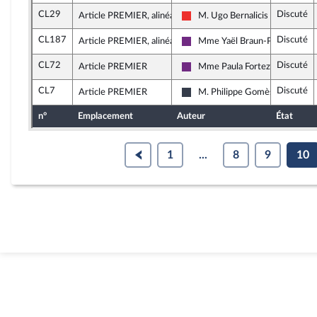
CL29
Discuté
Article PREMIER, alinéa 4
M. Ugo Bernalicis
La France insoumise
CL187
Discuté
Article PREMIER, alinéa 4
Mme Yaël Braun-Pivet
La République en Marche
CL72
Discuté
Article PREMIER
Mme Paula Forteza
La République en Marche
CL7
Discuté
Article PREMIER
M. Philippe Gomès
Les Constructifs : républicains
n°
Emplacement
Auteur
État
1
...
8
9
10