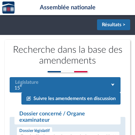
Accèder
Aller au contenu
Aller en bas de la page
Assemblée nationale
à la
page
d'accueil
Résultats >
Recherche dans la base des
amendements
Législature
e
15
Suivre les amendements en discussion
Dossier concerné / Organe
examinateur
Dossier législatif