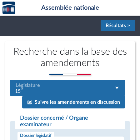
Accèder
Aller au contenu
Aller en bas de la page
Assemblée nationale
à la
page
d'accueil
Résultats >
Recherche dans la base des
amendements
Législature
e
15
Suivre les amendements en discussion
Dossier concerné / Organe
examinateur
Dossier législatif