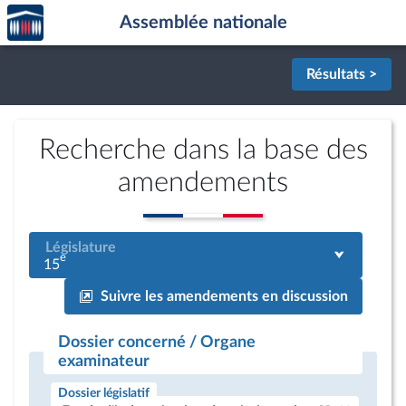
Accèder
Aller au contenu
Aller en bas de la page
Assemblée nationale
à la
page
d'accueil
Résultats >
Recherche dans la base des
amendements
Législature
e
15
Suivre les amendements en discussion
Dossier concerné / Organe
examinateur
Dossier législatif