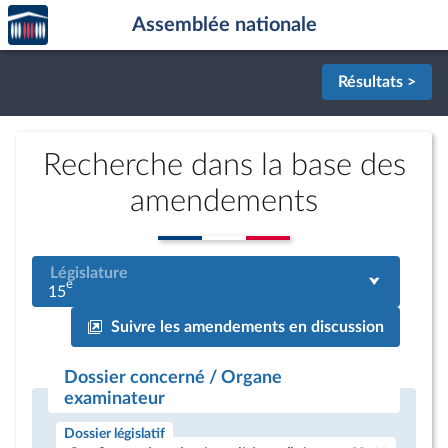
Accèder
Aller au contenu
Aller en bas de la page
Assemblée nationale
à la
page
d'accueil
Résultats >
Recherche dans la base des
amendements
Législature
e
15
Suivre les amendements en discussion
Dossier concerné / Organe
examinateur
Dossier législatif