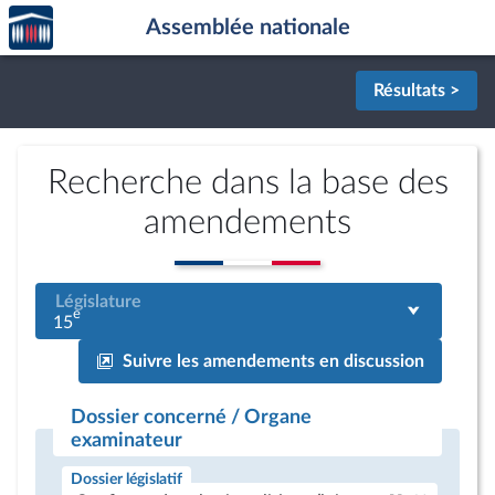
Accèder
Aller au contenu
Aller en bas de la page
Assemblée nationale
à la
page
d'accueil
Résultats >
Recherche dans la base des
amendements
Législature
e
15
Suivre les amendements en discussion
Dossier concerné / Organe
examinateur
Dossier législatif