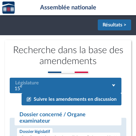
Accèder
Aller au contenu
Aller en bas de la page
Assemblée nationale
à la
page
d'accueil
Résultats >
Recherche dans la base des
amendements
Législature
e
15
Suivre les amendements en discussion
Dossier concerné / Organe
examinateur
Dossier législatif