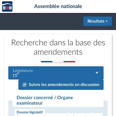
Accèder
Aller au contenu
Aller en bas de la page
Assemblée nationale
à la
page
d'accueil
Résultats >
Recherche dans la base des
amendements
Législature
e
15
Suivre les amendements en discussion
Dossier concerné / Organe
examinateur
Dossier législatif