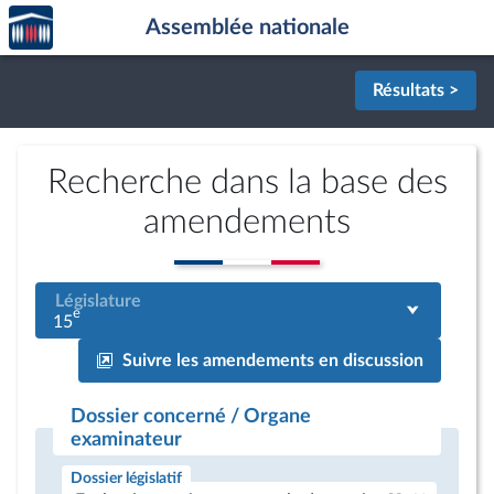
Accèder
Aller au contenu
Aller en bas de la page
Assemblée nationale
à la
page
d'accueil
Résultats >
Recherche dans la base des
amendements
Législature
e
15
Suivre les amendements en discussion
Dossier concerné / Organe
examinateur
Dossier législatif