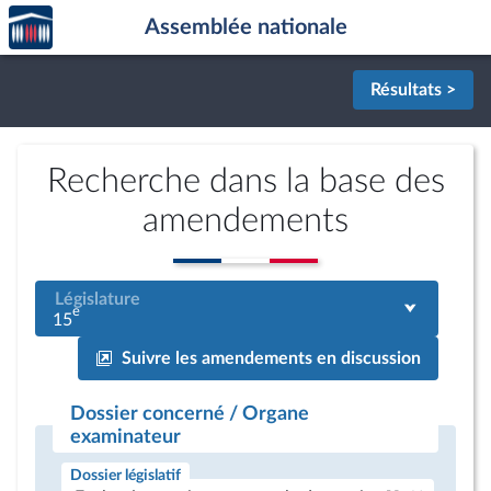
Accèder
Aller au contenu
Aller en bas de la page
Assemblée nationale
à la
page
d'accueil
Résultats >
Recherche dans la base des
amendements
Législature
e
15
Suivre les amendements en discussion
Dossier concerné / Organe
examinateur
Dossier législatif