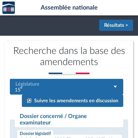
Accèder
Aller au contenu
Aller en bas de la page
Assemblée nationale
à la
page
d'accueil
Résultats >
Recherche dans la base des
amendements
Législature
e
15
Suivre les amendements en discussion
Dossier concerné / Organe
examinateur
Dossier législatif