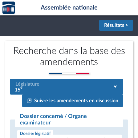
Accèder
Aller au contenu
Aller en bas de la page
Assemblée nationale
à la
page
d'accueil
Résultats >
Recherche dans la base des
amendements
Législature
e
15
Suivre les amendements en discussion
Dossier concerné / Organe
examinateur
Dossier législatif