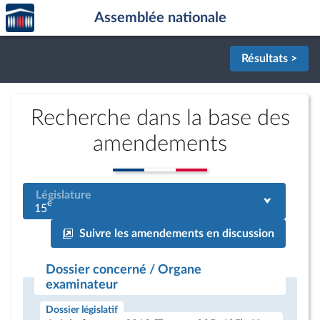
Accèder
Aller au contenu
Aller en bas de la page
Assemblée nationale
à la
page
d'accueil
Résultats >
Recherche dans la base des
amendements
Législature
e
15
Suivre les amendements en discussion
Dossier concerné / Organe
examinateur
Dossier législatif