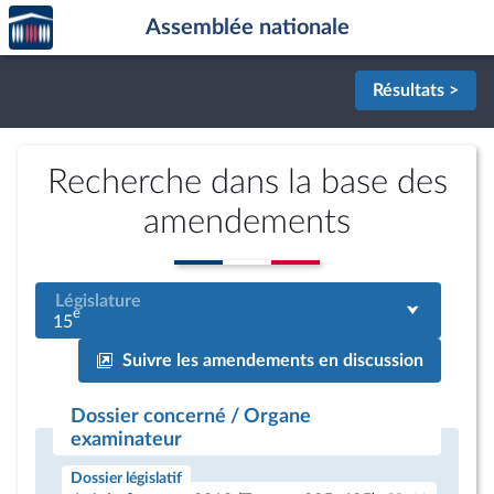
Accèder
Aller au contenu
Aller en bas de la page
Assemblée nationale
à la
page
d'accueil
Résultats >
Recherche dans la base des
amendements
Législature
e
15
Suivre les amendements en discussion
Dossier concerné / Organe
examinateur
Dossier législatif