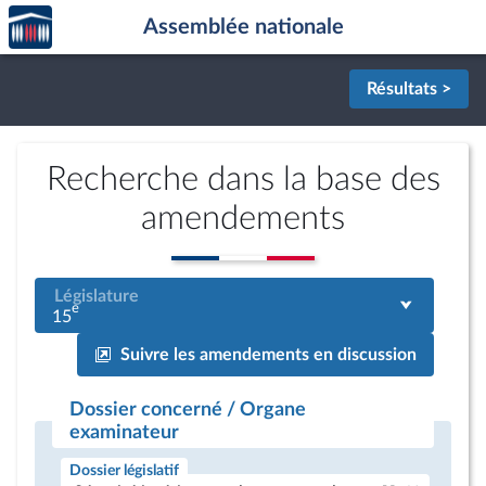
Accèder
Aller au contenu
Aller en bas de la page
Assemblée nationale
à la
page
d'accueil
Résultats >
Recherche dans la base des
amendements
Législature
e
15
Suivre les amendements en discussion
Dossier concerné / Organe
examinateur
Dossier législatif