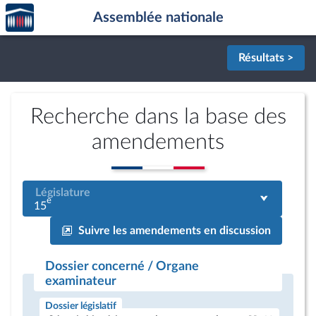
Accèder
Aller au contenu
Aller en bas de la page
Assemblée nationale
à la
page
d'accueil
Résultats >
Recherche dans la base des
amendements
Législature
e
15
Suivre les amendements en discussion
Dossier concerné / Organe
examinateur
Dossier législatif