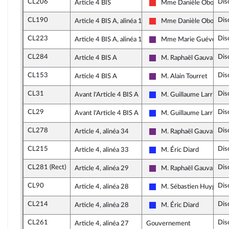
CL206
Dis
Article 4 BIS
Mme Danièle Obono
La France insoumise
CL190
Dis
Article 4 BIS A, alinéa 1
Mme Danièle Obono
La France insoumise
CL223
Dis
Article 4 BIS A, alinéa 1
Mme Marie Guévenou
La République en Marche
CL284
Dis
Article 4 BIS A
M. Raphaël Gauvain
La République en Marche
CL153
Dis
Article 4 BIS A
M. Alain Tourret
La République en Marche
CL31
Dis
Avant l'Article 4 BIS A
M. Guillaume Larrivé
Les Républicains
CL29
Dis
Avant l'Article 4 BIS A
M. Guillaume Larrivé
Les Républicains
CL278
Dis
Article 4, alinéa 34
M. Raphaël Gauvain
La République en Marche
CL215
Dis
Article 4, alinéa 33
M. Éric Diard
Les Républicains
CL281 (Rect)
Dis
Article 4, alinéa 29
M. Raphaël Gauvain
La République en Marche
CL90
Dis
Article 4, alinéa 28
M. Sébastien Huyghe
Les Républicains
CL214
Dis
Article 4, alinéa 28
M. Éric Diard
Les Républicains
CL261
Dis
Article 4, alinéa 27
Gouvernement