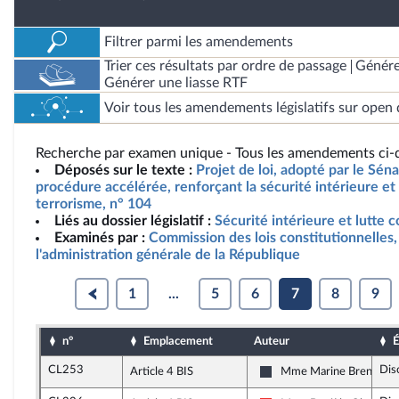
Filtrer parmi les amendements
Trier ces résultats par ordre de passage
Génére
Générer une liasse RTF
Voir tous les amendements législatifs sur open 
Recherche par examen unique - Tous les amendements ci-d
Déposés sur le texte :
Projet de loi, adopté par le Sén
procédure accélérée, renforçant la sécurité intérieure et l
terrorisme, n° 104
Liés au dossier législatif :
Sécurité intérieure et lutte c
Examinés par :
Commission des lois constitutionnelles, 
l'administration générale de la République
1
...
5
6
7
8
9
n°
Emplacement
Auteur
É
CL253
Dis
Article 4 BIS
Mme Marine Brenier
Les Constructifs : républ