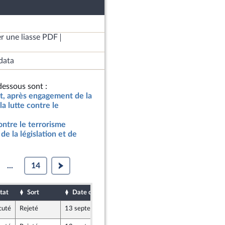
r une liasse PDF
data
essous sont :
at, après engagement de la
a lutte contre le
ontre le terrorisme
de la législation et de
...
14
tat
Sort
Date d'examen
Date de dépôt
cuté
Rejeté
13 septembre 2017
9 septembre 2017
icains, UDI, indépendants