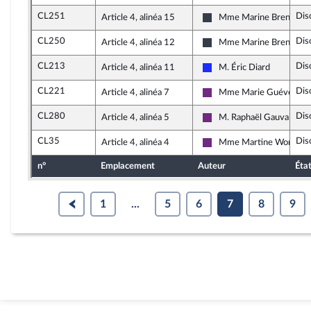
CL251
Dis
Article 4, alinéa 15
Mme Marine Brenier
Les Constructifs : républ
CL250
Dis
Article 4, alinéa 12
Mme Marine Brenier
Les Constructifs : républ
CL213
Dis
Article 4, alinéa 11
M. Éric Diard
Les Républicains
CL221
Dis
Article 4, alinéa 7
Mme Marie Guévenou
La République en Marche
CL280
Dis
Article 4, alinéa 5
M. Raphaël Gauvain
La République en Marche
CL35
Dis
Article 4, alinéa 4
Mme Martine Wonner
La République en Marche
n°
Emplacement
Auteur
Éta
1
...
5
6
7
8
9