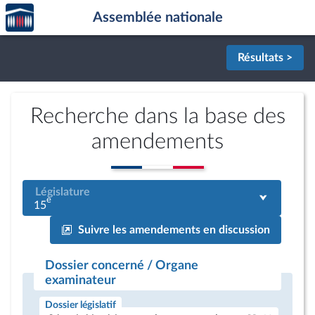
Accèder
Aller au contenu
Aller en bas de la page
Assemblée nationale
à la
page
d'accueil
Résultats >
Recherche dans la base des
amendements
Législature
e
15
Suivre les amendements en discussion
Dossier concerné / Organe
examinateur
Dossier législatif