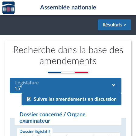
Accèder
Aller au contenu
Aller en bas de la page
Assemblée nationale
à la
page
d'accueil
Résultats >
Recherche dans la base des
amendements
Législature
e
15
Suivre les amendements en discussion
Dossier concerné / Organe
examinateur
Dossier législatif