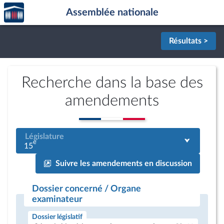
Accèder
Aller au contenu
Aller en bas de la page
Assemblée nationale
à la
page
d'accueil
Résultats >
Recherche dans la base des
amendements
Législature
e
15
Suivre les amendements en discussion
Dossier concerné / Organe
examinateur
Dossier législatif