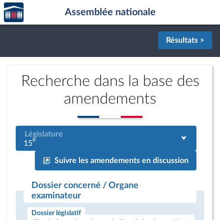
Accèder
Aller au contenu
Aller en bas de la page
Assemblée nationale
à la
page
d'accueil
Résultats >
Recherche dans la base des
amendements
Législature
e
15
Suivre les amendements en discussion
Dossier concerné / Organe
examinateur
Dossier législatif