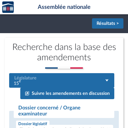
Accèder
Aller au contenu
Aller en bas de la page
Assemblée nationale
à la
page
d'accueil
Résultats >
Recherche dans la base des
amendements
Législature
e
15
Suivre les amendements en discussion
Dossier concerné / Organe
examinateur
Dossier législatif