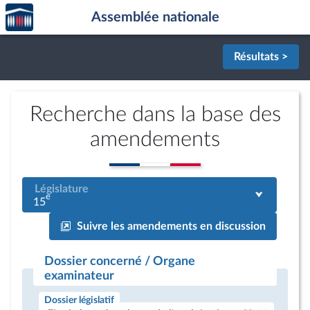
Accèder
Aller au contenu
Aller en bas de la page
Assemblée nationale
à la
page
d'accueil
Résultats >
Recherche dans la base des
amendements
Législature
e
15
Suivre les amendements en discussion
Dossier concerné / Organe
examinateur
Dossier législatif