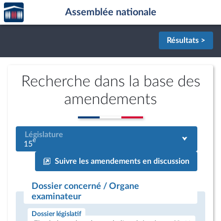
Accèder
Aller au contenu
Aller en bas de la page
Assemblée nationale
à la
page
d'accueil
Résultats >
Recherche dans la base des
amendements
Législature
e
15
Suivre les amendements en discussion
Dossier concerné / Organe
examinateur
Dossier législatif