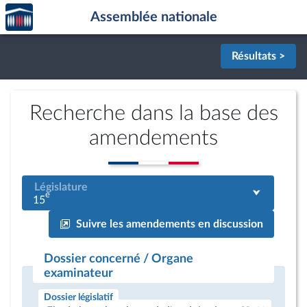
Accèder
Aller au contenu
Aller en bas de la page
Assemblée nationale
à la
page
d'accueil
Résultats >
Recherche dans la base des
amendements
Législature
e
15
Suivre les amendements en discussion
Dossier concerné / Organe
examinateur
Dossier législatif