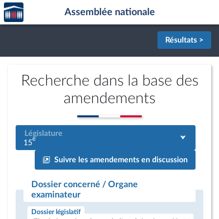
Accèder
Aller au contenu
Aller en bas de la page
Assemblée nationale
à la
page
d'accueil
Résultats >
Recherche dans la base des
amendements
Législature
e
15
Suivre les amendements en discussion
Dossier concerné / Organe
examinateur
Dossier législatif