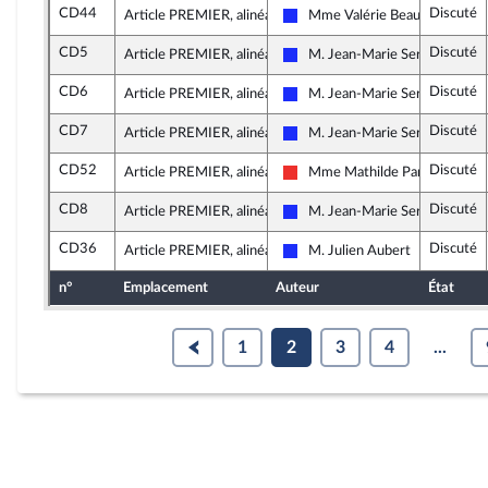
CD44
Discuté
Article PREMIER, alinéa 12
Mme Valérie Beauvais
Les Républicains
CD5
Discuté
Article PREMIER, alinéa 12
M. Jean-Marie Sermier
Les Républicains
CD6
Discuté
Article PREMIER, alinéa 12
M. Jean-Marie Sermier
Les Républicains
CD7
Discuté
Article PREMIER, alinéa 12
M. Jean-Marie Sermier
Les Républicains
CD52
Discuté
Article PREMIER, alinéa 13
Mme Mathilde Panot
La France insoumise
CD8
Discuté
Article PREMIER, alinéa 13
M. Jean-Marie Sermier
Les Républicains
CD36
Discuté
Article PREMIER, alinéa 13
M. Julien Aubert
Les Républicains
n°
Emplacement
Auteur
État
1
2
3
4
...