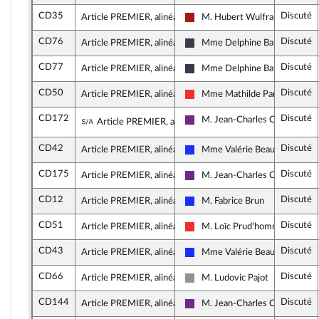
CD35
Discuté
Article PREMIER, alinéa 8
M. Hubert Wulfranc
Gauche démocrate et républica
CD76
Discuté
Article PREMIER, alinéa 9
Mme Delphine Batho
Nouvelle Gauche
CD77
Discuté
Article PREMIER, alinéa 9
Mme Delphine Batho
Nouvelle Gauche
CD50
Discuté
Article PREMIER, alinéa 9
Mme Mathilde Panot
La France insoumise
CD172
Discuté
Sous-amendement de l'amendement n°C
M. Jean-Charles Colas-Roy
Article PREMIER, alinéa 9
La République en Marche
CD42
Discuté
Article PREMIER, alinéa 9
Mme Valérie Beauvais
Les Républicains
CD175
Discuté
Article PREMIER, alinéa 9
M. Jean-Charles Colas-Roy
La République en Marche
CD12
Discuté
Article PREMIER, alinéa 9
M. Fabrice Brun
Les Républicains
CD51
Discuté
Article PREMIER, alinéa 9
M. Loïc Prud'homme
La France insoumise
CD43
Discuté
Article PREMIER, alinéa 10
Mme Valérie Beauvais
Les Républicains
CD66
Discuté
Article PREMIER, alinéa 10
M. Ludovic Pajot
Non inscrit
CD144
Discuté
Article PREMIER, alinéa 11
M. Jean-Charles Colas-Roy
La République en Marche