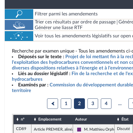
Filtrer parmi les amendements
Trier ces résultats par ordre de passage
Génére
Générer une liasse RTF
Voir tous les amendements législatifs sur open 
Recherche par examen unique - Tous les amendements ci-d
Déposés sur le texte :
Projet de loi mettant fin à la re
l'exploitation des hydrocarbures conventionnels et non c
diverses dispositions relatives à l'énergie et à l'environn
Liés au dossier législatif :
Fin de la recherche et de l'ex
hydrocarbures
Examinés par :
Commission du développement durable
territoire
1
2
3
4
...
n°
Emplacement
Auteur
État
CD89
Discuté
Article PREMIER, alinéa 8
M. Matthieu Orphelin
La République en Marche