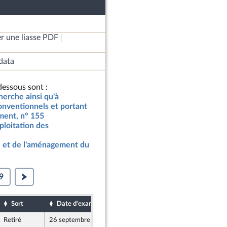
r une liasse PDF
data
essous sont :
cherche ainsi qu'à
onventionnels et portant
ement, n° 155
ploitation des
 et de l'aménagement du
9
Sort
Date d'examen
Date de dépôt
Retiré
26 septembre 2017
22 septembre 2017